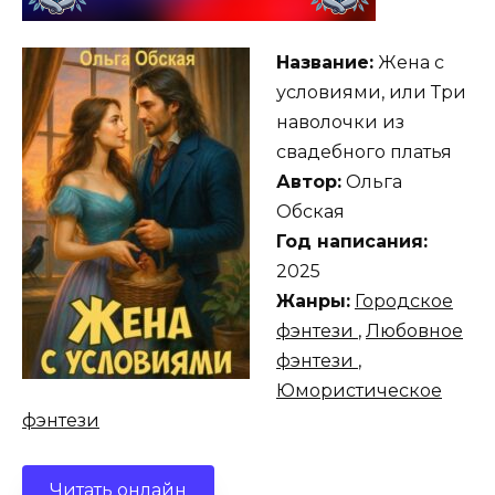
Название:
Жена с
условиями, или Три
наволочки из
свадебного платья
Автор:
Ольга
Обская
Год написания:
2025
Жанры:
Городское
фэнтези
,
Любовное
фэнтези
,
Юмористическое
фэнтези
Читать онлайн