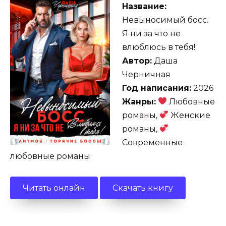
Название:
Невыносимый босс.
Я ни за что не
влюблюсь в тебя!
Автор:
Даша
Черничная
Год написания:
2026
Жанры:
Любовные
романы,
Женские
романы,
Современные
любовные романы
Читать онлайн
Скачать книгу