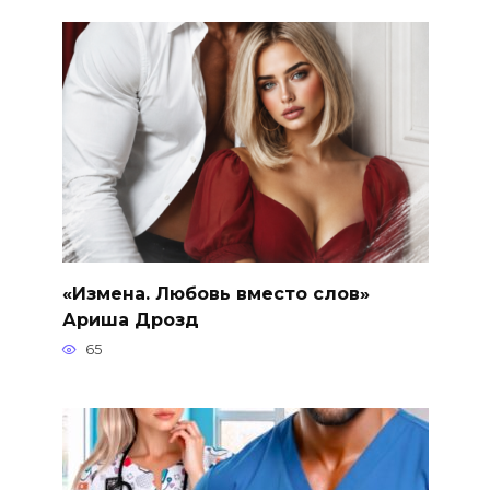
«Измена. Любовь вместо слов»
Ариша Дрозд
65