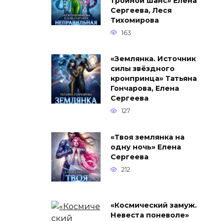
тройной шанс» Елена
Сергеева, Леся
Тихомирова
163
«Землянка. Источник
силы звёздного
кронпринца» Татьяна
Гончарова, Елена
Сергеева
127
«Твоя землянка на
одну ночь» Елена
Сергеева
212
«Космический замуж.
Невеста поневоле»