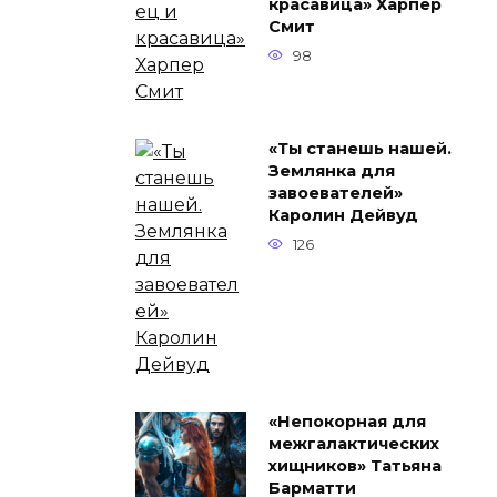
красавица» Харпер
Смит
98
«Ты станешь нашей.
Землянка для
завоевателей»
Каролин Дейвуд
126
«Непокорная для
межгалактических
хищников» Татьяна
Барматти