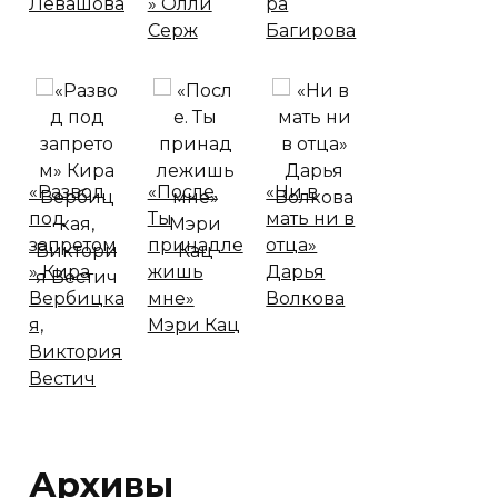
Левашова
» Олли
ра
Серж
Багирова
«Развод
«После.
«Ни в
под
Ты
мать ни в
запретом
принадле
отца»
» Кира
жишь
Дарья
Вербицка
мне»
Волкова
я,
Мэри Кац
Виктория
Вестич
Архивы