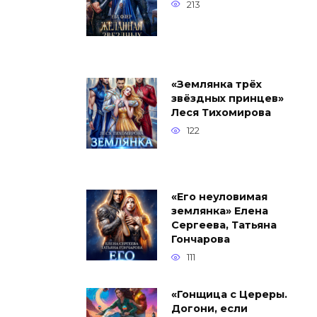
213
«Землянка трёх
звёздных принцев»
Леся Тихомирова
122
«Его неуловимая
землянка» Елена
Сергеева, Татьяна
Гончарова
111
«Гонщица с Цереры.
Догони, если