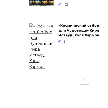
152
«Космический отбор
для Чудовища» Кира
Иствуд, Хэля Хармон
94
Навигация
1
2
по
записям