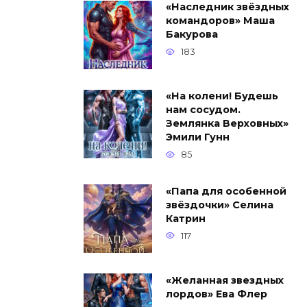
«Наследник звёздных
командоров» Маша
Бакурова
183
«На колени! Будешь
нам сосудом.
Землянка Верховных»
Эмили Гунн
85
«Папа для особенной
звёздочки» Селина
Катрин
117
«Желанная звездных
лордов» Ева Флер