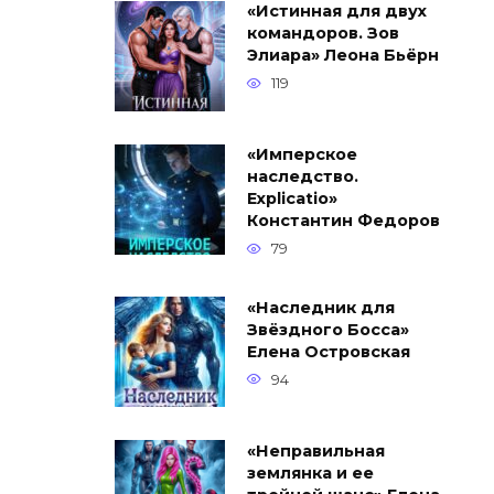
«Истинная для двух
командоров. Зов
Элиара» Леона Бьёрн
119
«Имперское
наследство.
Explicatio»
Константин Федоров
79
«Наследник для
Звёздного Босса»
Елена Островская
94
«Неправильная
землянка и ее