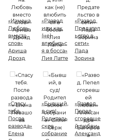
«Измена.
«Развод
«Развод.
Любовь
или как
Предател
вместо
(не)
ьство в
слов»
влюбитьс
сети»
Ариша
я в босса»
Лада
Дрозд
Лия Латте
Зорина
«Спасу
«Бывший,
«Развод.
тебя.
в суд!
Пепел
После
Родитель
сгоревше
развода»
ское
й любви»
Елена
собрание
Александ