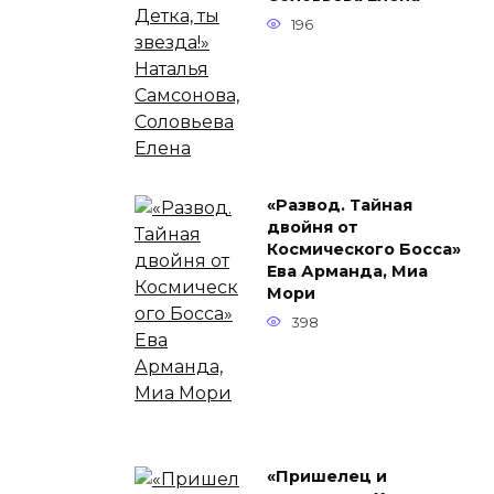
196
«Развод. Тайная
двойня от
Космического Босса»
Ева Арманда, Миа
Мори
398
«Пришелец и