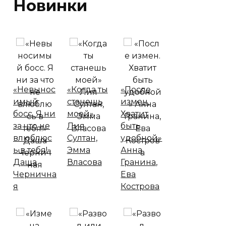
Новинки
«Невынос
«Когда ты
«После
имый
станешь
измен.
босс. Я ни
моей»
Хватит
за что не
Лия
быть
влюблюс
Султан,
удобной»
ь в тебя!»
Эмма
Анна
Даша
Власова
Гранина,
Чернична
Ева
я
Кострова