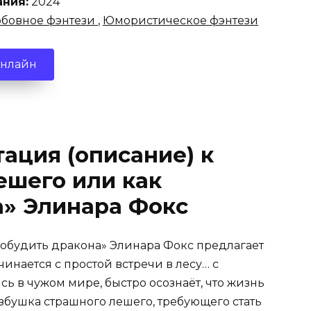
ания:
2024
бовное фэнтези
,
Юмористическое фэнтези
онлайн
ация (описание) к
ешего или как
а» Элинара Фокс
робудить дракона» Элинара Фокс предлагает
инается с простой встречи в лесу… с
сь в чужом мире, быстро осознаёт, что жизнь
збушка страшного лешего, требующего стать