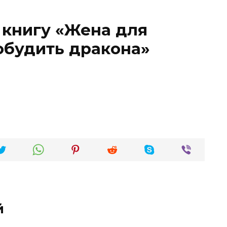
 книгу «Жена для
обудить дракона»
й