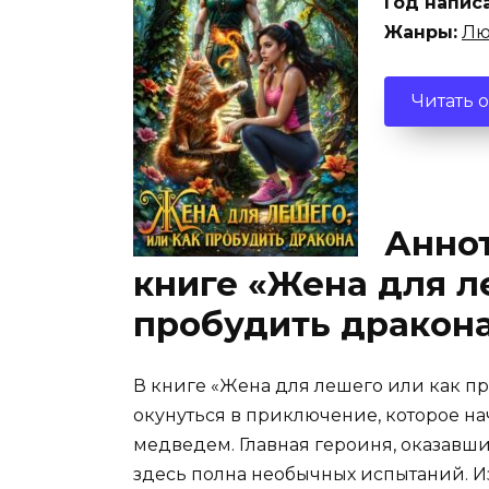
Год напис
Жанры:
Лю
Читать 
Аннот
книге «Жена для л
пробудить дракон
В книге «Жена для лешего или как п
окунуться в приключение, которое нач
медведем. Главная героиня, оказавши
здесь полна необычных испытаний. И