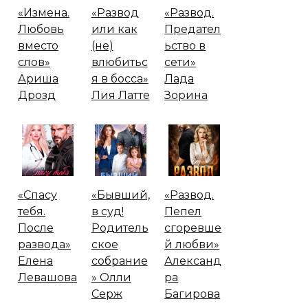
«Измена.
«Развод
«Развод.
Любовь
или как
Предател
вместо
(не)
ьство в
слов»
влюбитьс
сети»
Ариша
я в босса»
Лада
Дрозд
Лия Латте
Зорина
«Спасу
«Бывший,
«Развод.
тебя.
в суд!
Пепел
После
Родитель
сгоревше
развода»
ское
й любви»
Елена
собрание
Александ
Левашова
» Олли
ра
Серж
Багирова