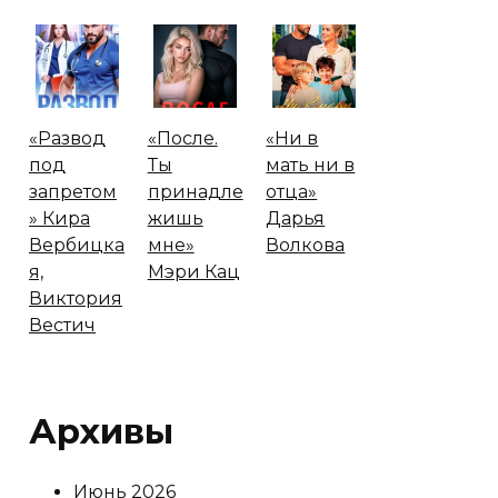
«Развод
«После.
«Ни в
под
Ты
мать ни в
запретом
принадле
отца»
» Кира
жишь
Дарья
Вербицка
мне»
Волкова
я,
Мэри Кац
Виктория
Вестич
Архивы
Июнь 2026