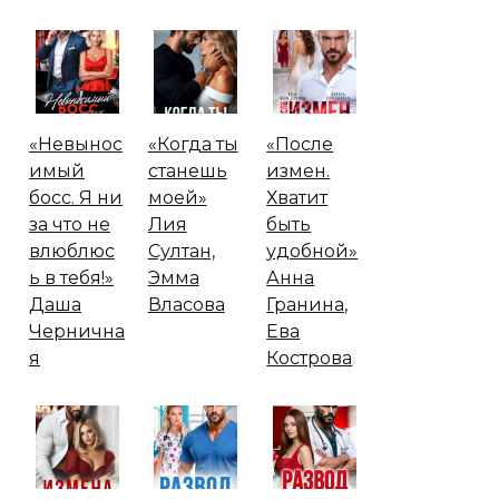
«Невынос
«Когда ты
«После
имый
станешь
измен.
босс. Я ни
моей»
Хватит
за что не
Лия
быть
влюблюс
Султан,
удобной»
ь в тебя!»
Эмма
Анна
Даша
Власова
Гранина,
Чернична
Ева
я
Кострова