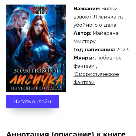
Название:
Волки
взвоют. Лисичка из
убойного отдела
Автор:
Майарана
Мистеру
Год написания:
2023
Жанры:
Любовное
фэнтези
,
Юмористическое
фэнтези
Читать онлайн
Аннотация (описание) к книге