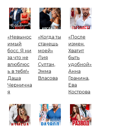
«Невынос
«Когда ты
«После
имый
станешь
измен.
босс. Я ни
моей»
Хватит
за что не
Лия
быть
влюблюс
Султан,
удобной»
ь в тебя!»
Эмма
Анна
Даша
Власова
Гранина,
Чернична
Ева
я
Кострова