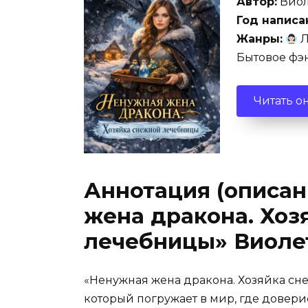
Автор:
Виол
Год написа
Жанры:
Л
Бытовое фэ
Читать о
Аннотация (описан
жена дракона. Хоз
лечебницы» Виоле
«Ненужная жена дракона. Хозяйка сн
который погружает в мир, где довери