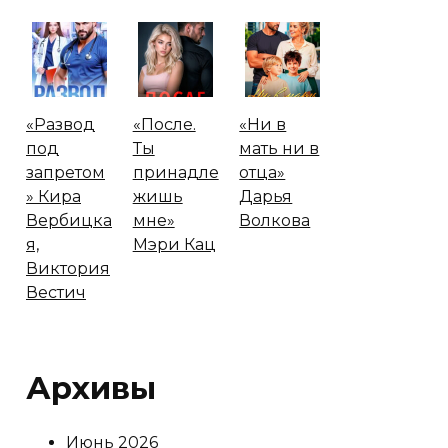
«Развод
«После.
«Ни в
под
Ты
мать ни в
запретом
принадле
отца»
» Кира
жишь
Дарья
Вербицка
мне»
Волкова
я,
Мэри Кац
Виктория
Вестич
Архивы
Июнь 2026