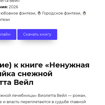
етта Вейл
ния:
2026
юбовное фэнтези,
Городское фэнтези,
нтези
нлайн
Скачать книгу
ие) к книге «Ненужная
яйка снежной
тта Вейл
ежной лечебницы» Виолетта Вейл — роман,
е и власть переплетаются в судьбе главной