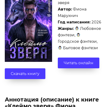
зверя
Автор:
Фиона
Марухнич
Год написания:
2026
Жанры:
Любовное
фэнтези,
Городское фэнтези,
Бытовое фэнтези
Читать онлайн
Скачать книгу
Аннотация (описание) к книге
«Клеймо зверя» Фиона