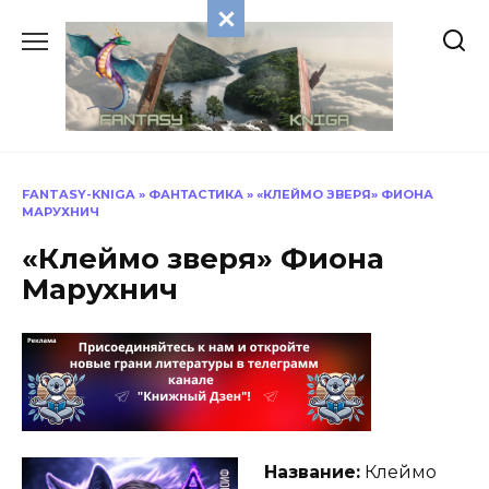
Перейти
к
содержанию
FANTASY-KNIGA
»
ФАНТАСТИКА
»
«КЛЕЙМО ЗВЕРЯ» ФИОНА
МАРУХНИЧ
«Клеймо зверя» Фиона
Марухнич
Название:
Клеймо