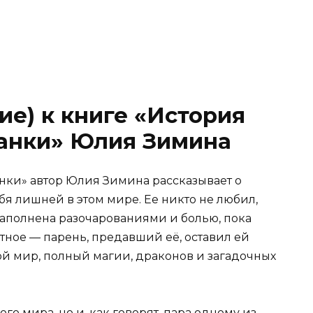
ие) к книге «История
анки» Юлия Зимина
нки» автор Юлия Зимина рассказывает о
ебя лишней в этом мире. Ее никто не любил,
аполнена разочарованиями и болью, пока
тное — парень, предавший её, оставил ей
гой мир, полный магии, драконов и загадочных
го мира, но и, как говорят, пара одному из