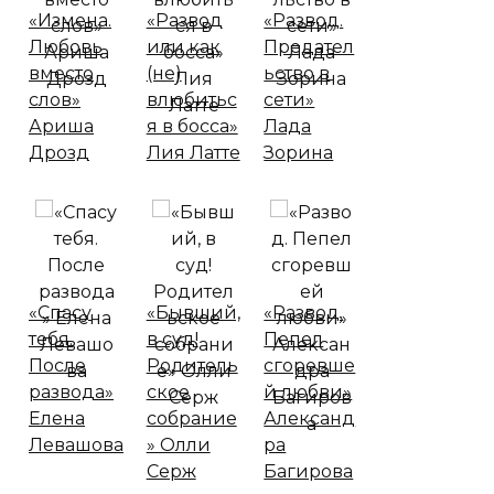
«Измена.
«Развод
«Развод.
Любовь
или как
Предател
вместо
(не)
ьство в
слов»
влюбитьс
сети»
Ариша
я в босса»
Лада
Дрозд
Лия Латте
Зорина
«Спасу
«Бывший,
«Развод.
тебя.
в суд!
Пепел
После
Родитель
сгоревше
развода»
ское
й любви»
Елена
собрание
Александ
Левашова
» Олли
ра
Серж
Багирова