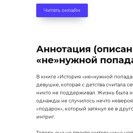
Читать онлайн
Аннотация (описан
«не»нужной попад
В книге «История «не»нужной попада
девушке, которая с детства считала с
никто не поддерживал. Жизнь была н
однажды не случилось нечто невероя
«подарок», который затянул её в дру
интриг.
Теперь она не просто жительница ново