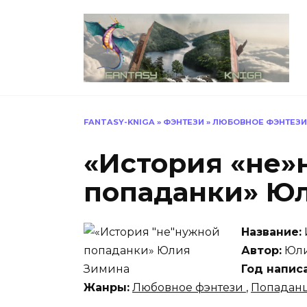
Перейти
к
содержанию
FANTASY-KNIGA
»
ФЭНТЕЗИ
»
ЛЮБОВНОЕ ФЭНТЕЗИ
«История «не»
попаданки» Ю
Название:
Автор:
Юли
Год напис
Жанры:
Любовное фэнтези
,
Попадан