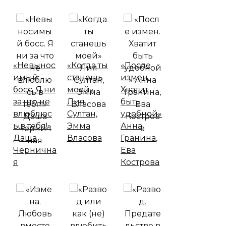
«Невынос
«Когда ты
«После
имый
станешь
измен.
босс. Я ни
моей»
Хватит
за что не
Лия
быть
влюблюс
Султан,
удобной»
ь в тебя!»
Эмма
Анна
Даша
Власова
Гранина,
Чернична
Ева
я
Кострова