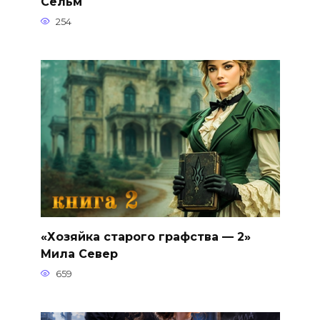
Сельм
254
«Хозяйка старого графства — 2»
Мила Север
659