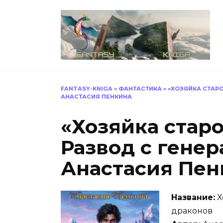
Перейти
к
содержанию
FANTASY-KNIGA
»
ФАНТАСТИКА
»
«ХОЗЯЙКА СТАРО
АНАСТАСИЯ ПЕНКИНА
«Хозяйка старо
Развод с гене
Анастасия Пен
Название:
Х
драконов