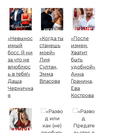
«Невынос
«Когда ты
«После
имый
станешь
измен.
босс. Я ни
моей»
Хватит
за что не
Лия
быть
влюблюс
Султан,
удобной»
ь в тебя!»
Эмма
Анна
Даша
Власова
Гранина,
Чернична
Ева
я
Кострова