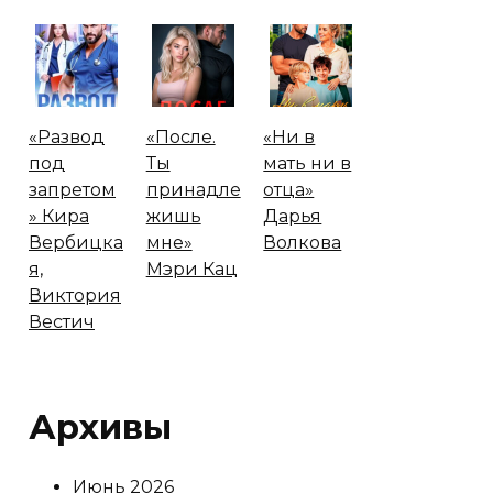
«Развод
«После.
«Ни в
под
Ты
мать ни в
запретом
принадле
отца»
» Кира
жишь
Дарья
Вербицка
мне»
Волкова
я,
Мэри Кац
Виктория
Вестич
Архивы
Июнь 2026