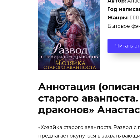
Автор:
Анас
Год написа
Жанры:
🧚🏻
Бытовое фэ
Читать о
Аннотация (описан
старого аванпоста.
драконов» Анаста
«Хозяйка старого аванпоста. Развод 
предлагает окунуться в захватывающи