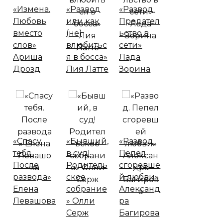
«Измена.
«Развод
«Развод.
Любовь
или как
Предател
вместо
(не)
ьство в
слов»
влюбитьс
сети»
Ариша
я в босса»
Лада
Дрозд
Лия Латте
Зорина
«Спасу
«Бывший,
«Развод.
тебя.
в суд!
Пепел
После
Родитель
сгоревше
развода»
ское
й любви»
Елена
собрание
Александ
Левашова
» Олли
ра
Серж
Багирова