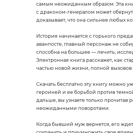
самым неожиданным образом. Эта кни
с драконом-генералом может обернут
доказывает, что она сильнее любых ко
История начинается с горького преда
аванпосте, главный персонаж не собир
способна на большее — лечить, исслед
Электронная книга расскажет, как ст
частью новой жизни, полной вызовов 
Скачать бесплатно эту книгу можно у
героиней и ее борьбой против темно
дальше, вы узнаете только прочитав 
неожиданными поворотами.
Когда бывший муж вернется, его ждет
сохранить и приумножить свое влияни