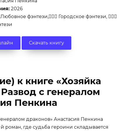
тасия Пенкина
ния:
2026
‍♀️ Любовное фэнтези,🧚🏻‍♀️ Городское фэнтези, 🧚🏻‍♀️
нтези
нлайн
Скачать книгу
ие) к книге «Хозяйка
 Развод с генералом
сия Пенкина
с генералом драконов» Анастасия Пенкина
й роман, где судьба героини складывается