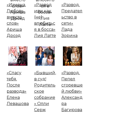
«Измена.
«Развод
«Развод.
Любовь
или как
Предател
вместо
(не)
ьство в
слов»
влюбитьс
сети»
Ариша
я в босса»
Лада
Дрозд
Лия Латте
Зорина
«Спасу
«Бывший,
«Развод.
тебя.
в суд!
Пепел
После
Родитель
сгоревше
развода»
ское
й любви»
Елена
собрание
Александ
Левашова
» Олли
ра
Серж
Багирова