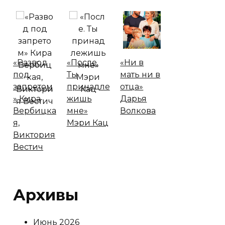
«Развод
«После.
«Ни в
под
Ты
мать ни в
запретом
принадле
отца»
» Кира
жишь
Дарья
Вербицка
мне»
Волкова
я,
Мэри Кац
Виктория
Вестич
Архивы
Июнь 2026