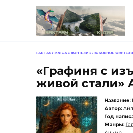
Перейти
к
содержанию
FANTASY-KNIGA
»
ФЭНТЕЗИ
»
ЛЮБОВНОЕ ФЭНТЕЗИ
«Графиня с изъ
живой стали» 
Название:
Автор:
Айл
Год напис
Жанры:
Го
Аниме