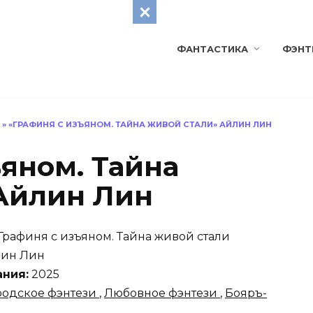
ФАНТАСТИКА
ФЭНТ
»
«ГРАФИНЯ С ИЗЪЯНОМ. ТАЙНА ЖИВОЙ СТАЛИ» АЙЛИН ЛИН
яном. Тайна
Айлин Лин
Графиня с изъяном. Тайна живой стали
ин Лин
ания:
2025
родское фэнтези
,
Любовное фэнтези
,
Бояръ-