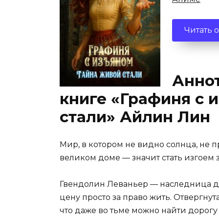
Читать 
Аннот
книге «Графиня с 
стали» Айлин Лин
Мир, в котором не видно солнца, не п
великом доме — значит стать изгоем 
Гвендолин Леваньер — наследница д
цену просто за право жить. Отвергнута
что даже во тьме можно найти дорогу