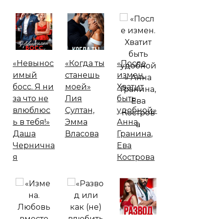
«Невынос
«Когда ты
«После
имый
станешь
измен.
босс. Я ни
моей»
Хватит
за что не
Лия
быть
влюблюс
Султан,
удобной»
ь в тебя!»
Эмма
Анна
Даша
Власова
Гранина,
Чернична
Ева
я
Кострова