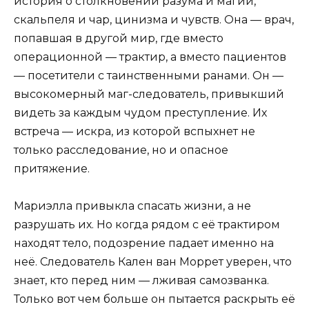
история о столкновении разума и магии,
скальпеля и чар, цинизма и чувств. Она — врач,
попавшая в другой мир, где вместо
операционной — трактир, а вместо пациентов
— посетители с таинственными ранами. Он —
высокомерный маг-следователь, привыкший
видеть за каждым чудом преступление. Их
встреча — искра, из которой вспыхнет не
только расследование, но и опасное
притяжение.
Мариэлла привыкла спасать жизни, а не
разрушать их. Но когда рядом с её трактиром
находят тело, подозрение падает именно на
неё. Следователь Кален ван Моррет уверен, что
знает, кто перед ним — лживая самозванка.
Только вот чем больше он пытается раскрыть её