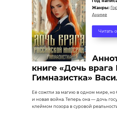
Год напис
Жанры:
Го
Аниме
Читать 
Аннот
книге «Дочь врага
Гимназистка» Вас
Её сожгли за магию в одном мире, но
и новая война. Теперь она — дочь го
клеймом позора в суровой реальнос