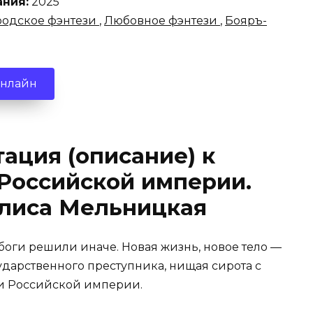
ания:
2025
родское фэнтези
,
Любовное фэнтези
,
Бояръ-
онлайн
ация (описание) к
 Российской империи.
илиса Мельницкая
 боги решили иначе. Новая жизнь, новое тело —
сударственного преступника, нищая сирота с
ти Российской империи.