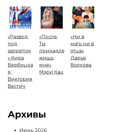
«Развод
«После.
«Ни в
под
Ты
мать ни в
запретом
принадле
отца»
» Кира
жишь
Дарья
Вербицка
мне»
Волкова
я,
Мэри Кац
Виктория
Вестич
Архивы
Июнь 2026