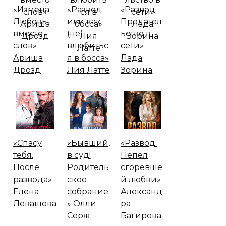
«Измена.
«Развод
«Развод.
Любовь
или как
Предател
вместо
(не)
ьство в
слов»
влюбитьс
сети»
Ариша
я в босса»
Лада
Дрозд
Лия Латте
Зорина
«Спасу
«Бывший,
«Развод.
тебя.
в суд!
Пепел
После
Родитель
сгоревше
развода»
ское
й любви»
Елена
собрание
Александ
Левашова
» Олли
ра
Серж
Багирова