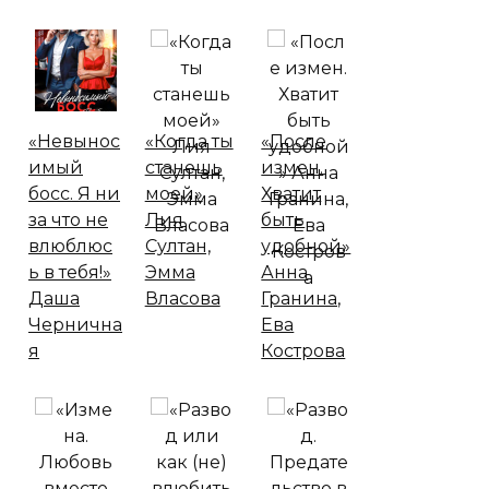
«Невынос
«Когда ты
«После
имый
станешь
измен.
босс. Я ни
моей»
Хватит
за что не
Лия
быть
влюблюс
Султан,
удобной»
ь в тебя!»
Эмма
Анна
Даша
Власова
Гранина,
Чернична
Ева
я
Кострова