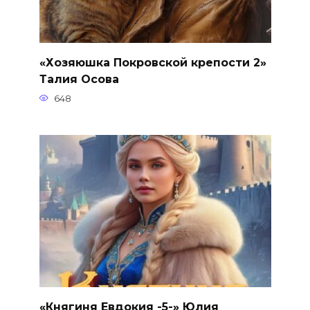
«Хозяюшка Покровской крепости 2»
Талия Осова
648
«Княгиня Евдокия -5-» Юлия