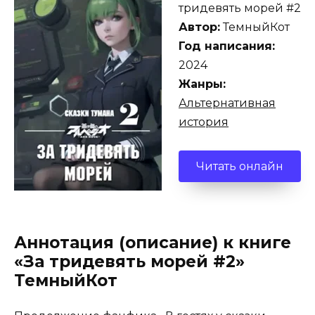
тридевять морей #2
Автор:
ТемныйКот
Год написания:
2024
Жанры:
Альтернативная
история
Читать онлайн
Аннотация (описание) к книге
«За тридевять морей #2»
ТемныйКот