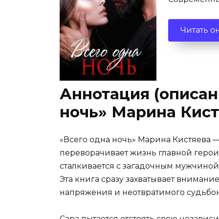
Читать о
Аннотация (описани
ночь» Марина Кис
«Всего одна ночь» Марина Кистяева —
переворачивает жизнь главной героин
сталкивается с загадочным мужчиной,
Эта книга сразу захватывает внимани
напряжения и неотвратимого судьбон
Сара пытается отстоять свою независ