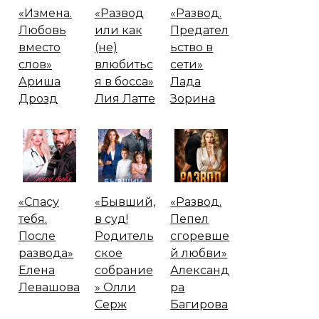
«Измена.
«Развод
«Развод.
Любовь
или как
Предател
вместо
(не)
ьство в
слов»
влюбитьс
сети»
Ариша
я в босса»
Лада
Дрозд
Лия Латте
Зорина
«Спасу
«Бывший,
«Развод.
тебя.
в суд!
Пепел
После
Родитель
сгоревше
развода»
ское
й любви»
Елена
собрание
Александ
Левашова
» Олли
ра
Серж
Багирова