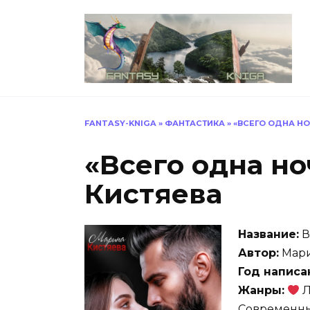
Перейти
к
содержанию
FANTASY-KNIGA
»
ФАНТАСТИКА
»
«ВСЕГО ОДНА Н
«Всего одна н
Кистяева
Название:
В
Автор:
Мари
Год написа
Жанры:
Л
Современны