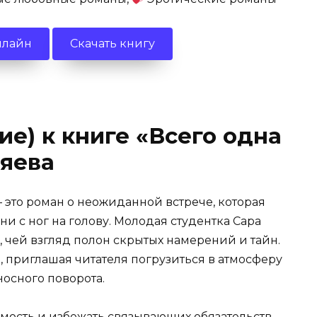
нлайн
Скачать книгу
е) к книге «Всего одна
тяева
 это роман о неожиданной встрече, которая
и с ног на голову. Молодая студентка Сара
 чей взгляд полон скрытых намерений и тайн.
е, приглашая читателя погрузиться в атмосферу
осного поворота.
имость и избежать связывающих обязательств,