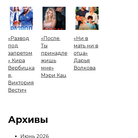
«Развод
«После.
«Ни в
под
Ты
мать ни в
запретом
принадле
отца»
» Кира
жишь
Дарья
Вербицка
мне»
Волкова
я,
Мэри Кац
Виктория
Вестич
Архивы
Июнь 2026