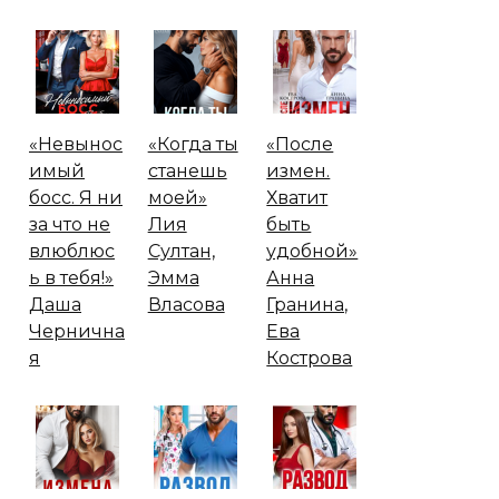
«Невынос
«Когда ты
«После
имый
станешь
измен.
босс. Я ни
моей»
Хватит
за что не
Лия
быть
влюблюс
Султан,
удобной»
ь в тебя!»
Эмма
Анна
Даша
Власова
Гранина,
Чернична
Ева
я
Кострова