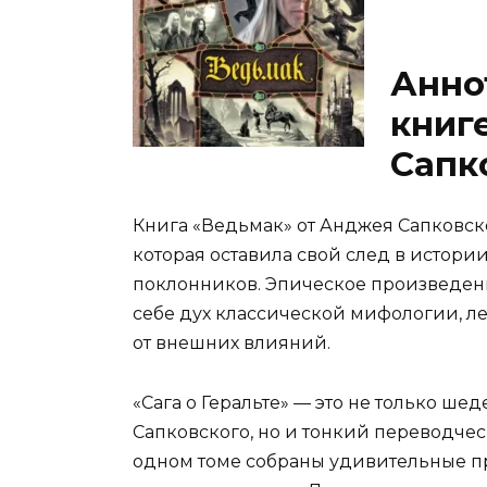
Анно
книг
Сапк
Книга «Ведьмак» от Анджея Сапковско
которая оставила свой след в истори
поклонников. Эпическое произведени
себе дух классической мифологии, ле
от внешних влияний.
«Сага о Геральте» — это не только ше
Сапковского, но и тонкий переводчес
одном томе собраны удивительные пр