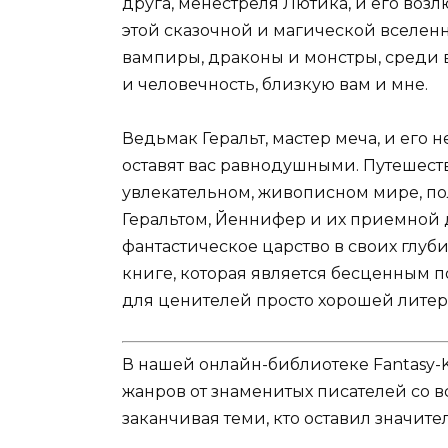
друга, менестреля Лютика, и его во
этой сказочной и магической вселенн
вампиры, драконы и монстры, среди в
и человечность, близкую вам и мне.
Ведьмак Геральт, мастер меча, и его 
оставят вас равнодушными. Путешеств
увлекательном, живописном мире, пол
Геральтом, Йеннифер и их приемной д
фантастическое царство в своих глуби
книге, которая является бесценным п
для ценителей просто хорошей литер
В нашей онлайн-библиотеке Fantasy-
жанров от знаменитых писателей со в
заканчивая теми, кто оставил значит