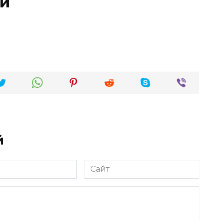
й
й
Сайт