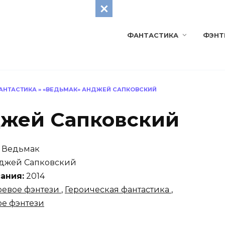
ФАНТАСТИКА
ФЭНТ
АНТАСТИКА
»
«ВЕДЬМАК» АНДЖЕЙ САПКОВСКИЙ
джей Сапковский
Ведьмак
джей Сапковский
ания:
2014
оевое фэнтези
,
Героическая фантастика
,
е фэнтези