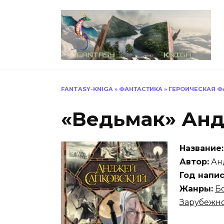
Перейти
к
содержанию
FANTASY-KNIGA
»
ФАНТАСТИКА
»
ГЕРОИЧЕСКАЯ Ф
«Ведьмак» Ан
Название:
Автор:
Ан
Год напис
Жанры:
Б
Зарубежно