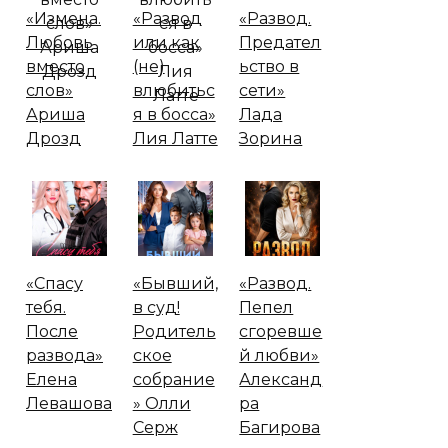
«Измена.
«Развод
«Развод.
Любовь
или как
Предател
вместо
(не)
ьство в
слов»
влюбитьс
сети»
Ариша
я в босса»
Лада
Дрозд
Лия Латте
Зорина
«Спасу
«Бывший,
«Развод.
тебя.
в суд!
Пепел
После
Родитель
сгоревше
развода»
ское
й любви»
Елена
собрание
Александ
Левашова
» Олли
ра
Серж
Багирова