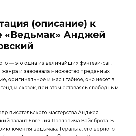
тация (описание) к
е «Ведьмак» Анджей
овский
го — это одна из величайших фэнтези-саг,
и жанра и завоевала множество преданных
е, оригинальное и масштабное, оно несет в
генд и сказок, при этом оставаясь свободным
девр писательского мастерства Анджея
кий талант Евгения Павловича Вайсброта. В
иключения ведьмака Геральта, его верного