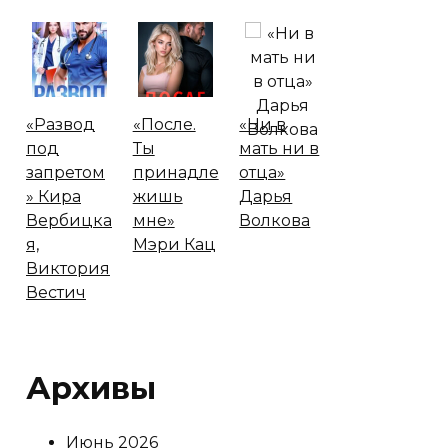
«Развод
«После.
«Ни в
под
Ты
мать ни в
запретом
принадле
отца»
» Кира
жишь
Дарья
Вербицка
мне»
Волкова
я,
Мэри Кац
Виктория
Вестич
Архивы
Июнь 2026