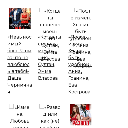
«Невынос
«Когда ты
«После
имый
станешь
измен.
босс. Я ни
моей»
Хватит
за что не
Лия
быть
влюблюс
Султан,
удобной»
ь в тебя!»
Эмма
Анна
Даша
Власова
Гранина,
Чернична
Ева
я
Кострова