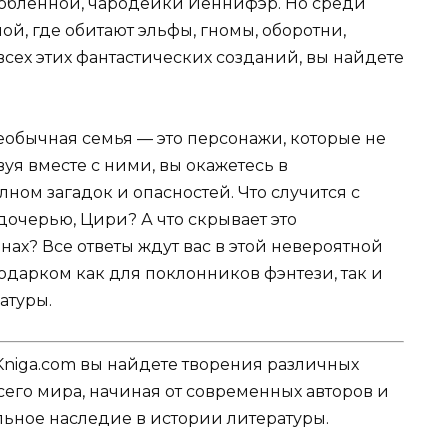
злюбленной, чародейки Йеннифэр. Но среди
ой, где обитают эльфы, гномы, оборотни,
сех этих фантастических созданий, вы найдете
необычная семья — это персонажи, которые не
уя вместе с ними, вы окажетесь в
ном загадок и опасностей. Что случится с
очерью, Цири? А что скрывает это
нах? Все ответы ждут вас в этой невероятной
одарком как для поклонников фэнтези, так и
атуры.
Kniga.com вы найдете творения различных
сего мира, начиная от современных авторов и
ельное наследие в истории литературы.