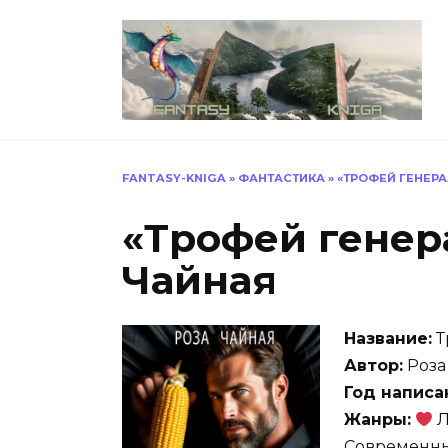
Перейти
к
содержанию
FANTASY-KNIGA
»
ФАНТАСТИКА
»
«ТРОФЕЙ ГЕНЕР
«Трофей генер
Чайная
Название:
Т
Автор:
Роза
Год написа
Жанры:
Л
Современны