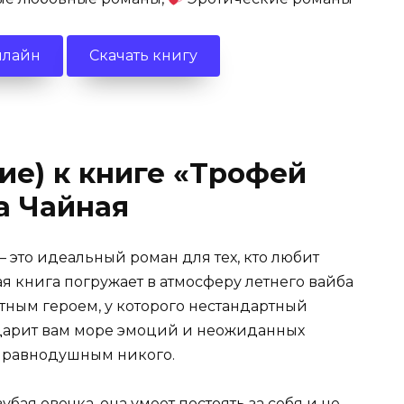
нлайн
Скачать книгу
ие) к книге «Трофей
а Чайная
 это идеальный роман для тех, кто любит
я книга погружает в атмосферу летнего вайба
тным героем, у которого нестандартный
одарит вам море эмоций и неожиданных
т равнодушным никого.
бая овечка, она умеет постоять за себя и не