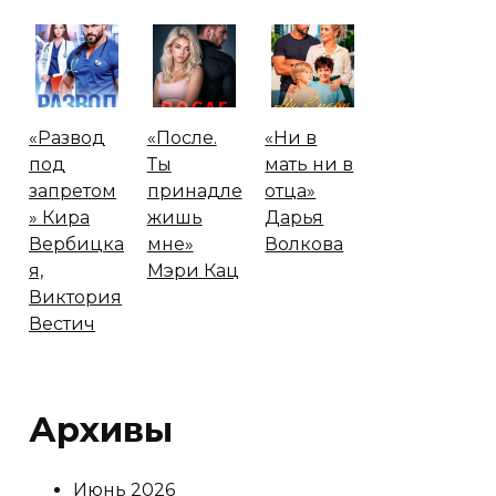
«Развод
«После.
«Ни в
под
Ты
мать ни в
запретом
принадле
отца»
» Кира
жишь
Дарья
Вербицка
мне»
Волкова
я,
Мэри Кац
Виктория
Вестич
Архивы
Июнь 2026