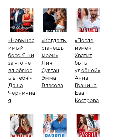
«Невынос
«Когда ты
«После
имый
станешь
измен.
босс. Я ни
моей»
Хватит
за что не
Лия
быть
влюблюс
Султан,
удобной»
ь в тебя!»
Эмма
Анна
Даша
Власова
Гранина,
Чернична
Ева
я
Кострова