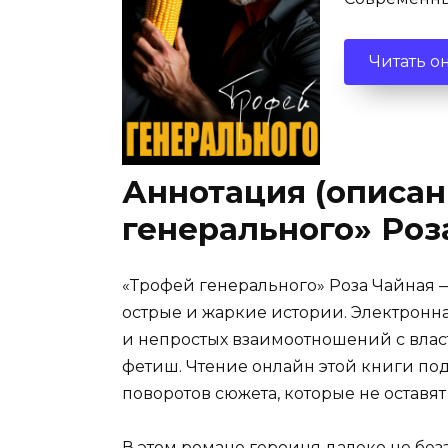
Читать о
Аннотация (описан
генерального» Роз
«Трофей генерального» Роза Чайная —
острые и жаркие истории. Электронна
и непростых взаимоотношений с влас
фетиш. Чтение онлайн этой книги п
поворотов сюжета, которые не оставя
В этом романе героиня далеко не беззу