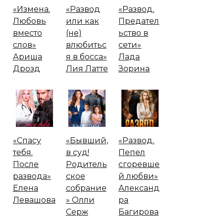
«Измена.
«Развод
«Развод.
Любовь
или как
Предател
вместо
(не)
ьство в
слов»
влюбитьс
сети»
Ариша
я в босса»
Лада
Дрозд
Лия Латте
Зорина
«Спасу
«Бывший,
«Развод.
тебя.
в суд!
Пепел
После
Родитель
сгоревше
развода»
ское
й любви»
Елена
собрание
Александ
Левашова
» Олли
ра
Серж
Багирова