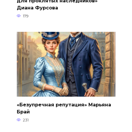
для проклятых наследников»
Диана Фурсова
179
«Безупречная репутация» Марьяна
Брай
231