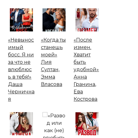
«Невынос
«Когда ты
«После
имый
станешь
измен.
босс. Я ни
моей»
Хватит
за что не
Лия
быть
влюблюс
Султан,
удобной»
ь в тебя!»
Эмма
Анна
Даша
Власова
Гранина,
Чернична
Ева
я
Кострова