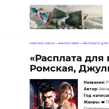
Перейти
к
содержанию
FANTASY-KNIGA
»
ФАНТАСТИКА
»
«РАСПЛАТА ДЛЯ
«Расплата для
Ромская, Джу
Название:
Р
Автор:
Аяна
Год написа
Жанры:
❤️ 
Современны