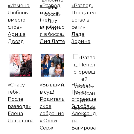
«Измена.
«Развод
«Развод.
Любовь
или как
Предател
вместо
(не)
ьство в
слов»
влюбитьс
сети»
Ариша
я в босса»
Лада
Дрозд
Лия Латте
Зорина
«Спасу
«Бывший,
«Развод.
тебя.
в суд!
Пепел
После
Родитель
сгоревше
развода»
ское
й любви»
Елена
собрание
Александ
Левашова
» Олли
ра
Серж
Багирова