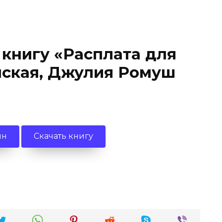
 книгу «Расплата для
мская, Джулия Ромуш
йн
Скачать книгу