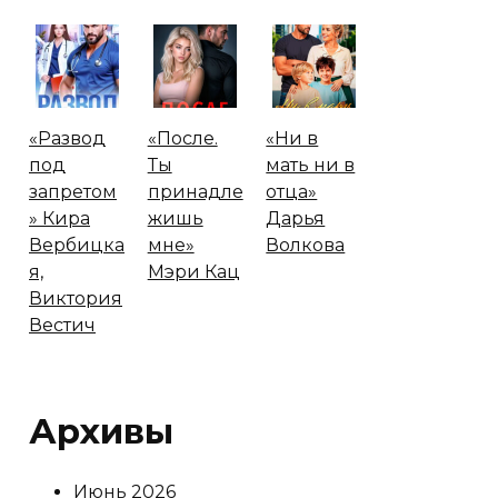
«Развод
«После.
«Ни в
под
Ты
мать ни в
запретом
принадле
отца»
» Кира
жишь
Дарья
Вербицка
мне»
Волкова
я,
Мэри Кац
Виктория
Вестич
Архивы
Июнь 2026