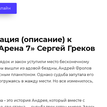
нлайн
ация (описание) к
Арена 7» Сергей Греков
рядок и закон уступили место бесконечному
стры вышли из адовой бездны, Андрей Фролов
ым планктоном. Однако судьба запутала его
 погружаясь в жажду мести. Но все изменилось,
а – это история Андрея, который вместе с
, где ставка — судьба трех сотен миров. Здесь