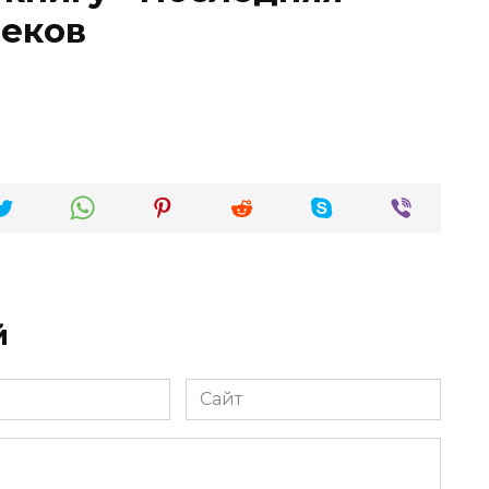
реков
й
Сайт