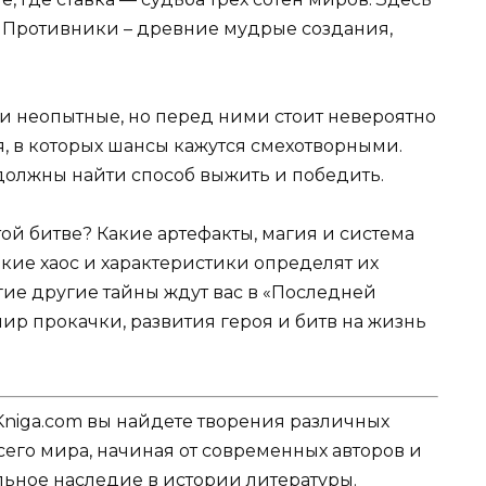
. Противники – древние мудрые создания,
и неопытные, но перед ними стоит невероятно
, в которых шансы кажутся смехотворными.
 должны найти способ выжить и победить.
той битве? Какие артефакты, магия и система
кие хаос и характеристики определят их
гие другие тайны ждут вас в «Последней
мир прокачки, развития героя и битв на жизнь
Kniga.com вы найдете творения различных
сего мира, начиная от современных авторов и
ельное наследие в истории литературы.