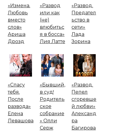
«Измена.
«Развод
«Развод.
Любовь
или как
Предател
вместо
(не)
ьство в
слов»
влюбитьс
сети»
Ариша
я в босса»
Лада
Дрозд
Лия Латте
Зорина
«Спасу
«Бывший,
«Развод.
тебя.
в суд!
Пепел
После
Родитель
сгоревше
развода»
ское
й любви»
Елена
собрание
Александ
Левашова
» Олли
ра
Серж
Багирова