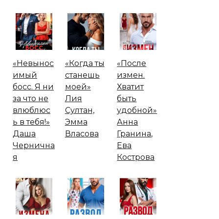
«Невынос
«Когда ты
«После
имый
станешь
измен.
босс. Я ни
моей»
Хватит
за что не
Лия
быть
влюблюс
Султан,
удобной»
ь в тебя!»
Эмма
Анна
Даша
Власова
Гранина,
Чернична
Ева
я
Кострова