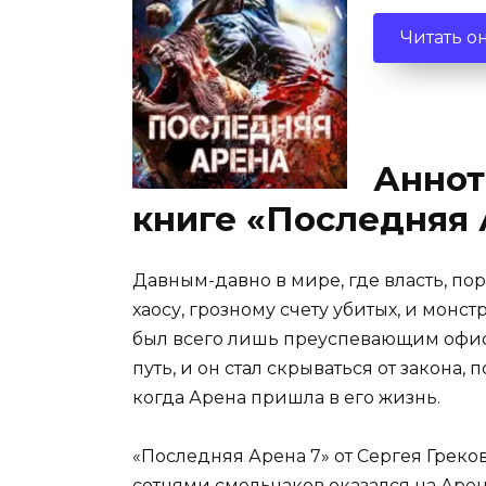
Читать о
Аннот
книге «Последняя 
Давным-давно в мире, где власть, по
хаосу, грозному счету убитых, и мон
был всего лишь преуспевающим офисн
путь, и он стал скрываться от закона,
когда Арена пришла в его жизнь.
«Последняя Арена 7» от Сергея Греков
сотнями смельчаков оказался на Арене