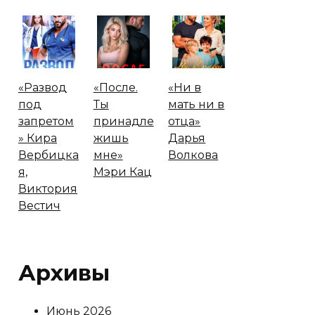
«Развод
«После.
«Ни в
под
Ты
мать ни в
запретом
принадле
отца»
» Кира
жишь
Дарья
Вербицка
мне»
Волкова
я,
Мэри Кац
Виктория
Вестич
Архивы
Июнь 2026