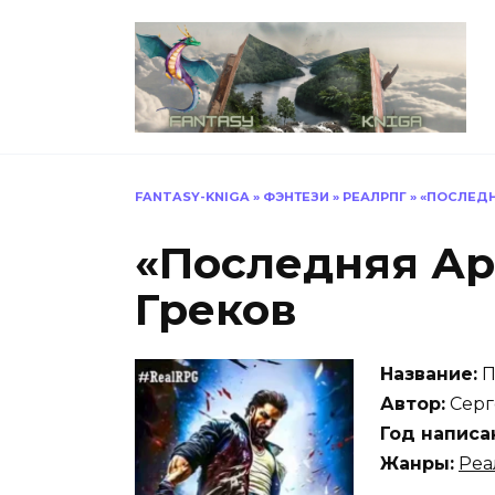
Перейти
к
содержанию
FANTASY-KNIGA
»
ФЭНТЕЗИ
»
РЕАЛРПГ
»
«ПОСЛЕДН
«Последняя Ар
Греков
Название:
П
Автор:
Серг
Год написа
Жанры:
Ре