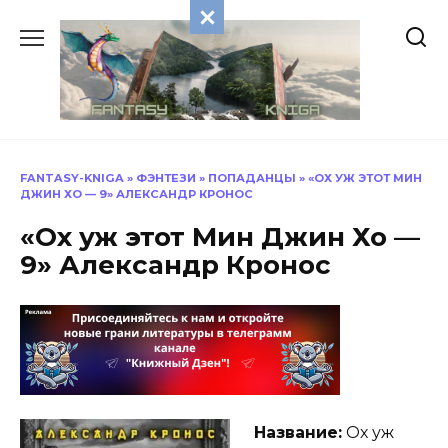
Перейти
к
содержанию
FANTASY-KNIGA
»
ФЭНТЕЗИ
»
ПОПАДАНЦЫ
»
«ОХ УЖ ЭТОТ МИН
ДЖИН ХО — 9» АЛЕКСАНДР КРОНОС
«Ох уж этот Мин Джин Хо —
9» Александр Кронос
Название:
Ох уж