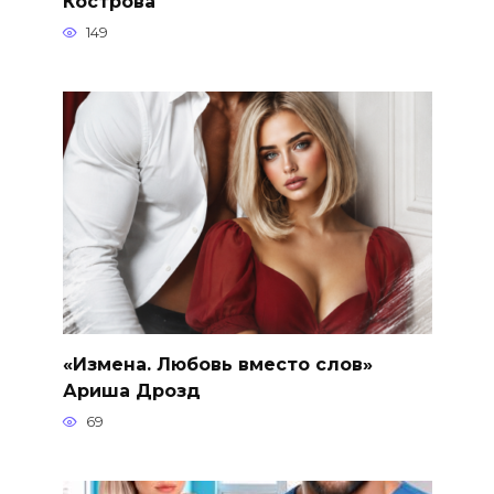
Кострова
149
«Измена. Любовь вместо слов»
Ариша Дрозд
69