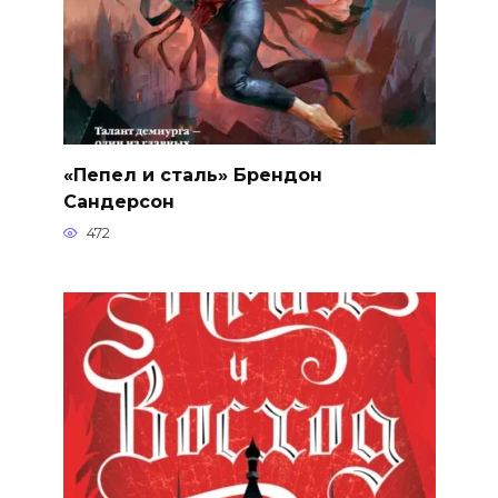
«Пепел и сталь» Брендон
Сандерсон
472