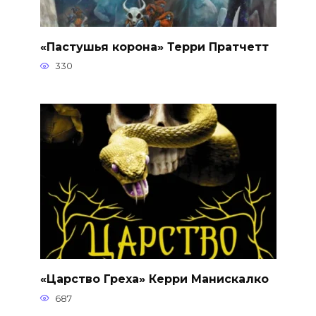
«Пастушья корона» Терри Пратчетт
330
«Царство Греха» Керри Манискалко
687