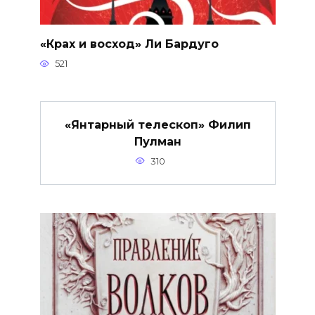
«Крах и восход» Ли Бардуго
521
«Янтарный телескоп» Филип
Пулман
310