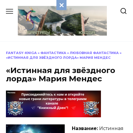
Перейти
к
содержанию
FANTASY-KNIGA
»
ФАНТАСТИКА
»
ЛЮБОВНАЯ ФАНТАСТИКА
»
«ИСТИННАЯ ДЛЯ ЗВЁЗДНОГО ЛОРДА» МАРИЯ МЕНДЕС
«Истинная для звёздного
лорда» Мария Мендес
Название:
Истинная