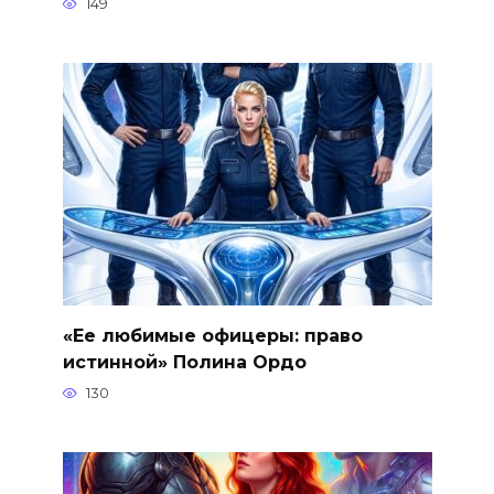
149
«Ее любимые офицеры: право
истинной» Полина Ордо
130