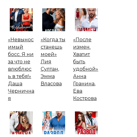
«Невынос
«Когда ты
«После
имый
станешь
измен.
босс. Я ни
моей»
Хватит
за что не
Лия
быть
влюблюс
Султан,
удобной»
ь в тебя!»
Эмма
Анна
Даша
Власова
Гранина,
Чернична
Ева
я
Кострова