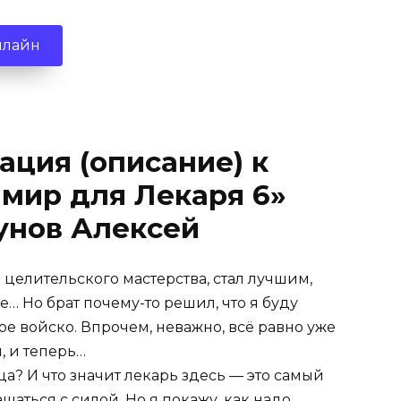
нлайн
ация (описание) к
мир для Лекаря 6»
унов Алексей
целительского мастерства, стал лучшим,
 Но брат почему-то решил, что я буду
ое войско. Впрочем, неважно, всё равно уже
, и теперь…
ца? И что значит лекарь здесь — это самый
щаться с силой. Но я покажу, как надо…