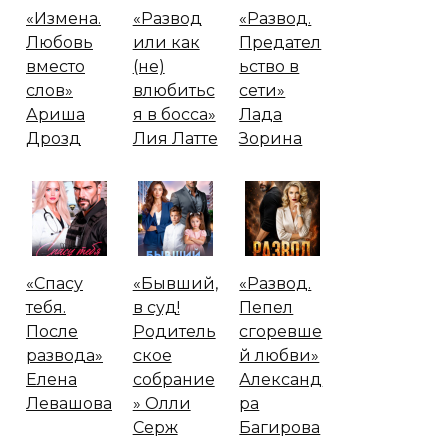
«Измена.
«Развод
«Развод.
Любовь
или как
Предател
вместо
(не)
ьство в
слов»
влюбитьс
сети»
Ариша
я в босса»
Лада
Дрозд
Лия Латте
Зорина
«Спасу
«Бывший,
«Развод.
тебя.
в суд!
Пепел
После
Родитель
сгоревше
развода»
ское
й любви»
Елена
собрание
Александ
Левашова
» Олли
ра
Серж
Багирова