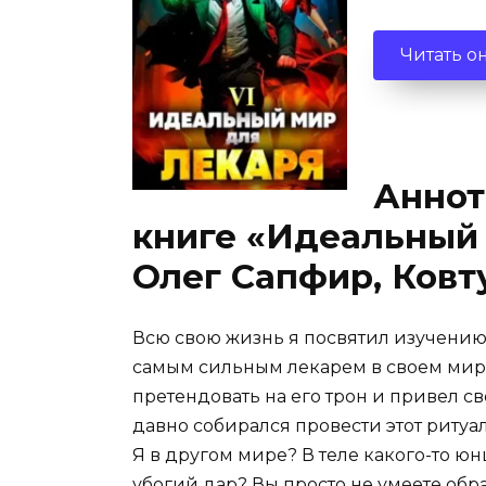
Читать о
Аннот
книге «Идеальный 
Олег Сапфир, Ковт
Всю свою жизнь я посвятил изучению 
самым сильным лекарем в своем мире…
претендовать на его трон и привел св
давно собирался провести этот ритуал
Я в другом мире? В теле какого-то юн
убогий дар? Вы просто не умеете обра