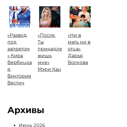
«Развод
«После.
«Ни в
под
Ты
мать ни в
запретом
принадле
отца»
» Кира
жишь
Дарья
Вербицка
мне»
Волкова
я,
Мэри Кац
Виктория
Вестич
Архивы
Июнь 2026