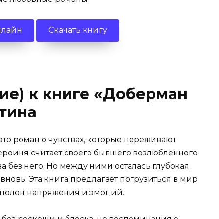
нлайн
Скачать книгу
ие) к книге «Доберман
тина
то роман о чувствах, которые переживают
героиня считает своего бывшего возлюбленного
ва без него. Но между ними осталась глубокая
вновь. Эта книга предлагает погрузиться в мир
 полон напряжения и эмоций.
 без роскоши и блеска, но воспоминания о