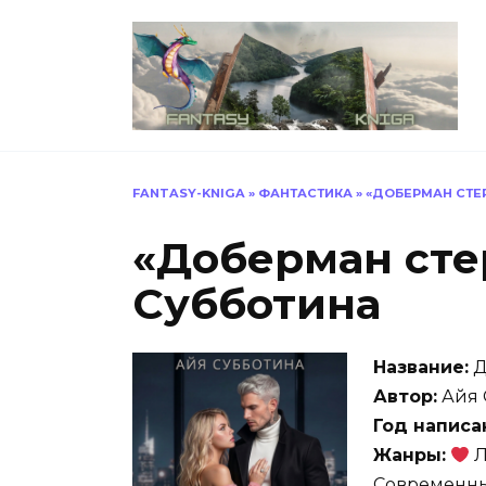
Перейти
к
содержанию
FANTASY-KNIGA
»
ФАНТАСТИКА
»
«ДОБЕРМАН СТЕ
«Доберман сте
Субботина
Название:
Д
Автор:
Айя 
Год написа
Жанры:
Л
Современн