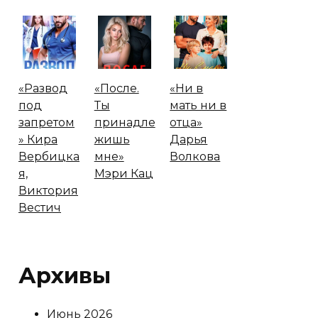
«Развод
«После.
«Ни в
под
Ты
мать ни в
запретом
принадле
отца»
» Кира
жишь
Дарья
Вербицка
мне»
Волкова
я,
Мэри Кац
Виктория
Вестич
Архивы
Июнь 2026