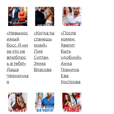
«Невынос
«Когда ты
«После
имый
станешь
измен.
босс. Я ни
моей»
Хватит
за что не
Лия
быть
влюблюс
Султан,
удобной»
ь в тебя!»
Эмма
Анна
Даша
Власова
Гранина,
Чернична
Ева
я
Кострова