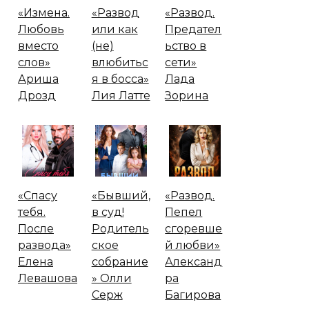
«Измена.
«Развод
«Развод.
Любовь
или как
Предател
вместо
(не)
ьство в
слов»
влюбитьс
сети»
Ариша
я в босса»
Лада
Дрозд
Лия Латте
Зорина
«Спасу
«Бывший,
«Развод.
тебя.
в суд!
Пепел
После
Родитель
сгоревше
развода»
ское
й любви»
Елена
собрание
Александ
Левашова
» Олли
ра
Серж
Багирова