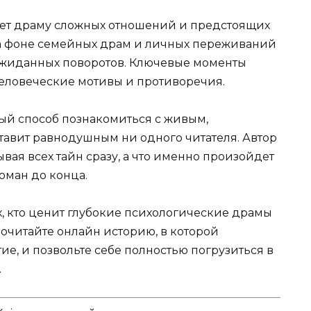
ает драму сложных отношений и предстоящих
На фоне семейных драм и личных переживаний
еожиданных поворотов. Ключевые моменты
человеческие мотивы и противоречия.
ный способ познакомиться с живым,
авит равнодушным ни одного читателя. Автор
вая всех тайн сразу, а что именно произойдет
оман до конца.
х, кто ценит глубокие психологические драмы
очитайте онлайн историю, в которой
тие, и позвольте себе полностью погрузиться в
.