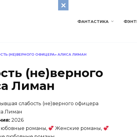
ФАНТАСТИКА
ФЭНТ
СТЬ (НЕ)ВЕРНОГО ОФИЦЕРА» АЛИСА ЛИМАН
сть (не)верного
са Лиман
ывшая слабость (не)верного офицера
а Лиман
ния:
2026
юбовные романы,
Женские романы,
ые любовные романы