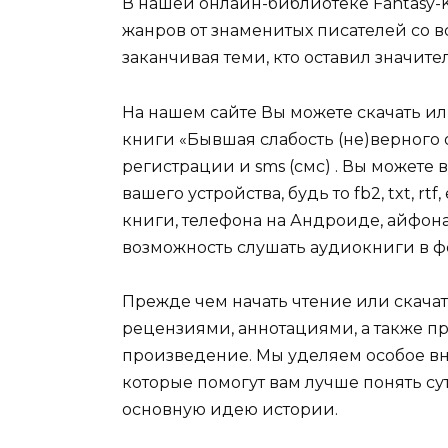
В нашей онлайн-библиотеке Fantasy-
жанров от знаменитых писателей со в
заканчивая теми, кто оставил значит
На нашем сайте Вы можете скачать и
книги «Бывшая слабость (не)верного
регистрации и sms (смс) . Вы может
вашего устройства, будь то fb2, txt, r
книги, телефона на Андроиде, айфона,
возможность слушать аудиокниги в ф
Прежде чем начать чтение или скачат
рецензиями, аннотациями, а также пр
произведение. Мы уделяем особое вн
которые помогут вам лучше понять су
основную идею истории.