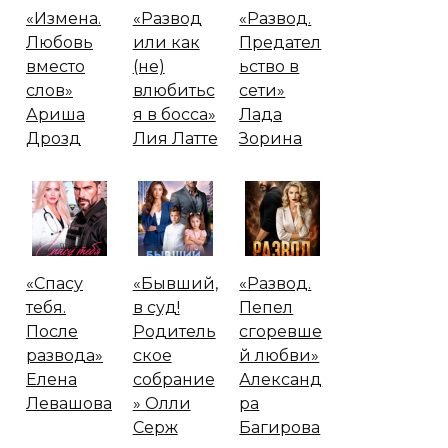
«Измена.
«Развод
«Развод.
Любовь
или как
Предател
вместо
(не)
ьство в
слов»
влюбитьс
сети»
Ариша
я в босса»
Лада
Дрозд
Лия Латте
Зорина
«Спасу
«Бывший,
«Развод.
тебя.
в суд!
Пепел
После
Родитель
сгоревше
развода»
ское
й любви»
Елена
собрание
Александ
Левашова
» Олли
ра
Серж
Багирова