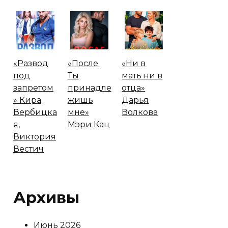
«Развод
«После.
«Ни в
под
Ты
мать ни в
запретом
принадле
отца»
» Кира
жишь
Дарья
Вербицка
мне»
Волкова
я,
Мэри Кац
Виктория
Вестич
Архивы
Июнь 2026