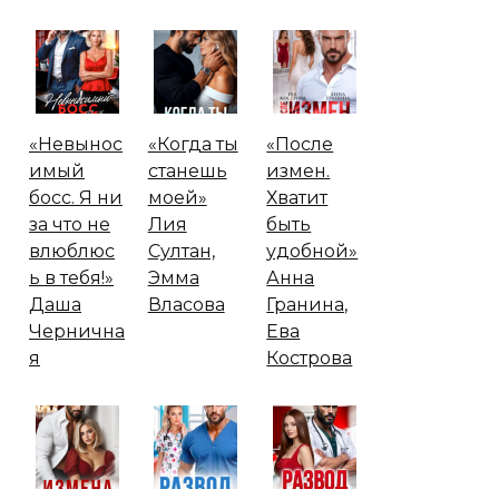
«Невынос
«Когда ты
«После
имый
станешь
измен.
босс. Я ни
моей»
Хватит
за что не
Лия
быть
влюблюс
Султан,
удобной»
ь в тебя!»
Эмма
Анна
Даша
Власова
Гранина,
Чернична
Ева
я
Кострова