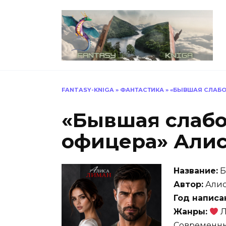
Перейти
к
содержанию
FANTASY-KNIGA
»
ФАНТАСТИКА
»
«БЫВШАЯ СЛАБО
«Бывшая слабо
офицера» Али
Название:
Б
Автор:
Алис
Год написа
Жанры:
Л
Современн