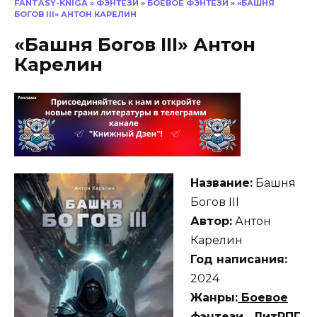
FANTASY-KNIGA
»
ФЭНТЕЗИ
»
БОЕВОЕ ФЭНТЕЗИ
»
«БАШНЯ
БОГОВ III» АНТОН КАРЕЛИН
«Башня Богов III» Антон
Карелин
Название:
Башня
Богов III
Автор:
Антон
Карелин
Год написания:
2024
Жанры:
Боевое
фэнтези
,
ЛитРПГ