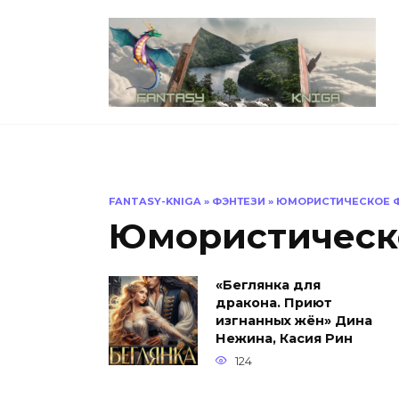
Перейти
к
содержанию
FANTASY-KNIGA
»
ФЭНТЕЗИ
»
ЮМОРИСТИЧЕСКОЕ 
Юмористическ
«Беглянка для
дракона. Приют
изгнанных жён» Дина
Нежина, Касия Рин
124