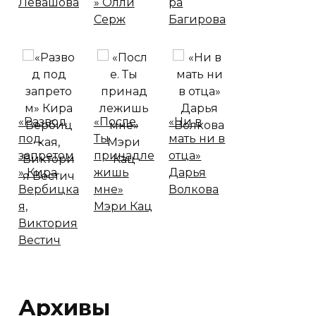
Левашова
» Олли
ра
Серж
Багирова
«Развод
«После.
«Ни в
под
Ты
мать ни в
запретом
принадле
отца»
» Кира
жишь
Дарья
Вербицка
мне»
Волкова
я,
Мэри Кац
Виктория
Вестич
Архивы