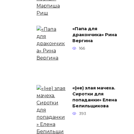
«Папа для
дракончика» Рина
Вергина
166
«(не) злая мачеха.
Сиротки для
попаданки» Елена
Белильщикова
393