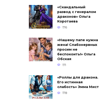
«Скандальный
развод с генералом
драконов» Ольга
Коротаева
176
«Нашему папе нужна
жена! Слабонервных
просим не
беспокоить!» Ольга
Обская
171
«Роллы для дракона.
Его истинная
слабость» Эмма Мист
178