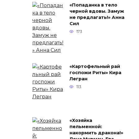
«Попаданка в тело
черной вдовы. Замуж
не предлагать!» Анна
Сил
173
«Картофельный рай
госпожи Риты» Кира
Легран
113
«Хозяйка
пельменной:
накормить дракона!»