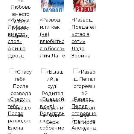
«Измена.
«Развод
«Развод.
Любовь
или как
Предател
вместо
(не)
ьство в
слов»
влюбитьс
сети»
Ариша
я в босса»
Лада
Дрозд
Лия Латте
Зорина
«Спасу
«Бывший,
«Развод.
тебя.
в суд!
Пепел
После
Родитель
сгоревше
развода»
ское
й любви»
Елена
собрание
Александ