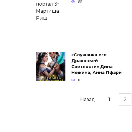
65
«Служанка его
Драконьей
Светлости» Дина
Нежина, Анна Пфари
111
Навигация
Назад
1
2
по
записям