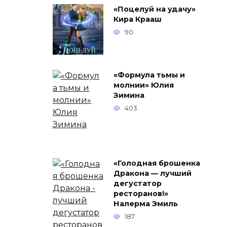
«Поцелуй на удачу»
Кира Крааш
90
«Формула тьмы и
молнии» Юлия
Зимина
403
«Голодная брошенка
Дракона — лучший
дегустатор
ресторанов!»
Налерма Эмиль
187