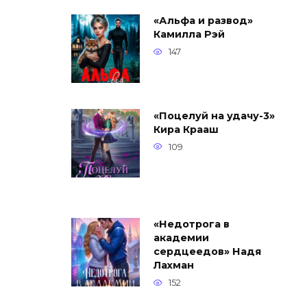
«Альфа и развод»
Камилла Рэй
147
«Поцелуй на удачу-3»
Кира Крааш
109
«Недотрога в
академии
сердцеедов» Надя
Лахман
152