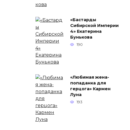
«Бастарды
Сибирской Империи
4» Екатерина
Бунькова
190
«Любимая жена-
попаданка для
герцога» Кармен
Луна
193