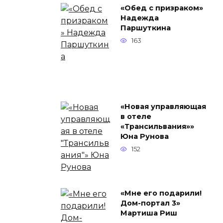
«Обед с призраком»
Надежда
Паршуткина
163
«Новая управляющая
в отеле
«Трансильвания»»
Юна Рунова
152
«Мне его подарили!
Дом-портал 3»
Мартиша Риш