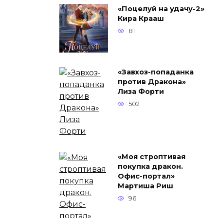
«Поцелуй на удачу-2»
Кира Крааш
81
«Завхоз-попаданка
против Дракона»
Лиза Форти
502
«Моя строптивая
покупка дракон.
Офис-портал»
Мартиша Риш
96