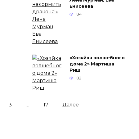
Лена Мурман, Ева
Енисеева
84
«Хозяйка волшебного
дома 2» Мартиша
Риш
82
3
…
17
Далее