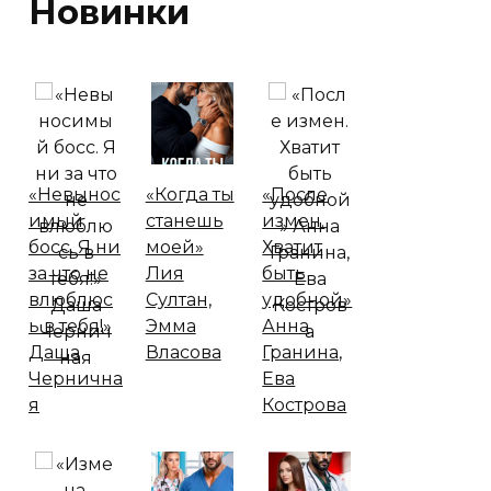
Новинки
«Невынос
«Когда ты
«После
имый
станешь
измен.
босс. Я ни
моей»
Хватит
за что не
Лия
быть
влюблюс
Султан,
удобной»
ь в тебя!»
Эмма
Анна
Даша
Власова
Гранина,
Чернична
Ева
я
Кострова