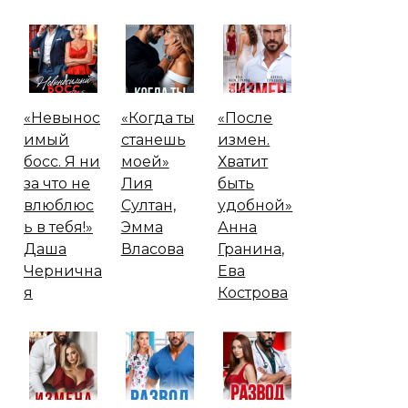
«Невынос
«Когда ты
«После
имый
станешь
измен.
босс. Я ни
моей»
Хватит
за что не
Лия
быть
влюблюс
Султан,
удобной»
ь в тебя!»
Эмма
Анна
Даша
Власова
Гранина,
Чернична
Ева
я
Кострова