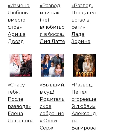
«Измена.
«Развод
«Развод.
Любовь
или как
Предател
вместо
(не)
ьство в
слов»
влюбитьс
сети»
Ариша
я в босса»
Лада
Дрозд
Лия Латте
Зорина
«Спасу
«Бывший,
«Развод.
тебя.
в суд!
Пепел
После
Родитель
сгоревше
развода»
ское
й любви»
Елена
собрание
Александ
Левашова
» Олли
ра
Серж
Багирова