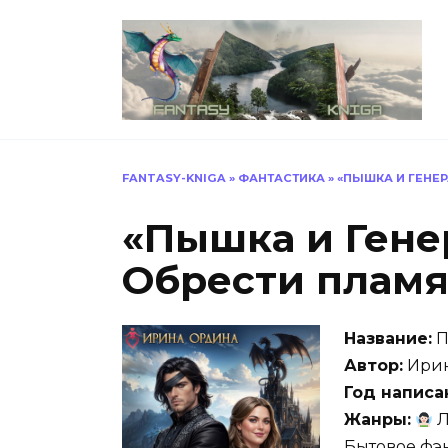
Перейти
к
содержанию
FANTASY-KNIGA
»
ФАНТАСТИКА
»
«ПЫШКА И ГЕНЕ
«Пышка и Гене
Обрести пламя
Название:
П
Автор:
Ирин
Год написа
Жанры:
Л
Бытовое фэ