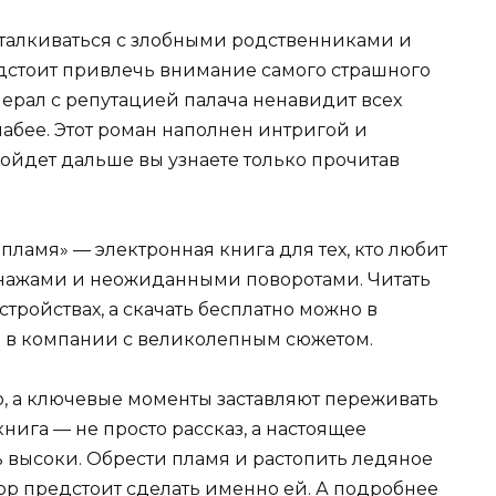
талкиваться с злобными родственниками и
дстоит привлечь внимание самого страшного
ерал с репутацией палача ненавидит всех
слабее. Этот роман наполнен интригой и
ойдет дальше вы узнаете только прочитав
пламя» — электронная книга для тех, кто любит
нажами и неожиданными поворотами. Читать
стройствах, а скачать бесплатно можно в
в в компании с великолепным сюжетом.
, а ключевые моменты заставляют переживать
книга — не просто рассказ, а настоящее
 высоки. Обрести пламя и растопить ледяное
ор предстоит сделать именно ей. А подробнее