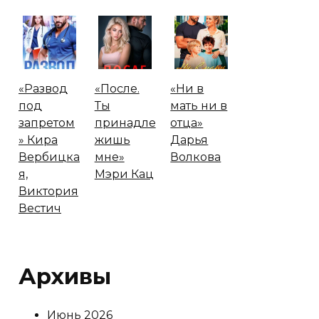
«Развод
«После.
«Ни в
под
Ты
мать ни в
запретом
принадле
отца»
» Кира
жишь
Дарья
Вербицка
мне»
Волкова
я,
Мэри Кац
Виктория
Вестич
Архивы
Июнь 2026