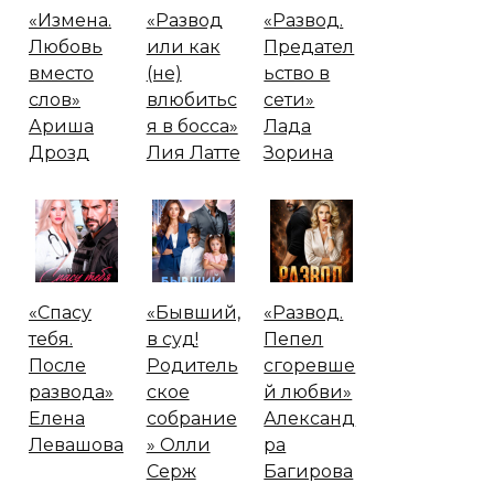
«Измена.
«Развод
«Развод.
Любовь
или как
Предател
вместо
(не)
ьство в
слов»
влюбитьс
сети»
Ариша
я в босса»
Лада
Дрозд
Лия Латте
Зорина
«Спасу
«Бывший,
«Развод.
тебя.
в суд!
Пепел
После
Родитель
сгоревше
развода»
ское
й любви»
Елена
собрание
Александ
Левашова
» Олли
ра
Серж
Багирова