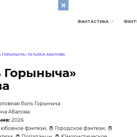
ФАНТАСТИКА
ФЭНТ
Ь ГОРЫНЫЧА» ТАТЬЯНА АБАЛОВА
ь Горыныча»
ва
оловная боль Горыныча
яна Абалова
ния:
2026
юбовное фэнтези,
Городское фэнтези,
нтези,
Попаданцы,
Юмористическое