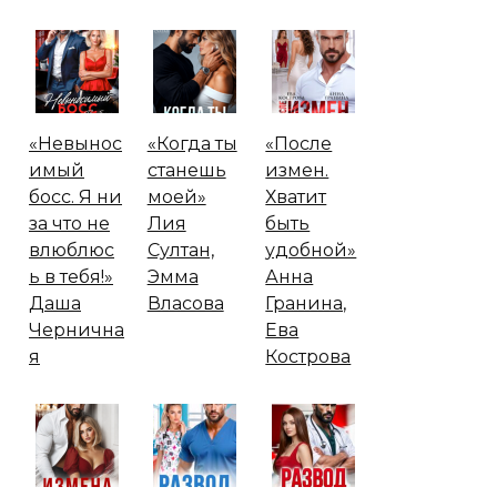
«Невынос
«Когда ты
«После
имый
станешь
измен.
босс. Я ни
моей»
Хватит
за что не
Лия
быть
влюблюс
Султан,
удобной»
ь в тебя!»
Эмма
Анна
Даша
Власова
Гранина,
Чернична
Ева
я
Кострова