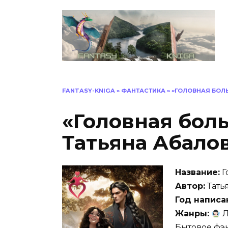
Перейти
к
содержанию
FANTASY-KNIGA
»
ФАНТАСТИКА
»
«ГОЛОВНАЯ БОЛ
«Головная бол
Татьяна Абало
Название:
Г
Автор:
Тать
Год написа
Жанры:
Л
Бытовое фэ