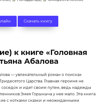
нлайн
Скачать книгу
ие) к книге «Головная
тьяна Абалова
алова — увлекательный роман о поисках
ридесятого Царства. Главная героиня не
м соседок и идет своим путем, ведь надежды
енников Змея Горыныча у нее мало. Эта книга
тение с нотками сказки и неожиданными