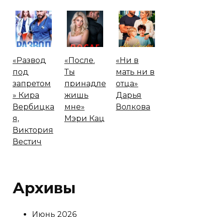
«Развод
«После.
«Ни в
под
Ты
мать ни в
запретом
принадле
отца»
» Кира
жишь
Дарья
Вербицка
мне»
Волкова
я,
Мэри Кац
Виктория
Вестич
Архивы
Июнь 2026