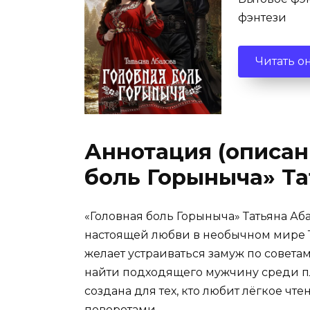
фэнтези
Читать о
Аннотация (описан
боль Горыныча» Та
«Головная боль Горыныча» Татьяна Аб
настоящей любви в необычном мире Т
желает устраиваться замуж по совета
найти подходящего мужчину среди пл
создана для тех, кто любит лёгкое ч
поворотами.