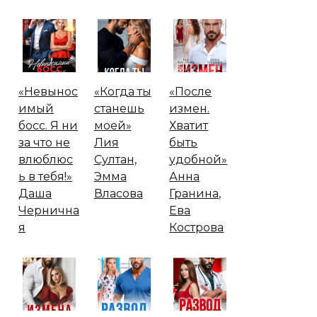
«Невынос
«Когда ты
«После
имый
станешь
измен.
босс. Я ни
моей»
Хватит
за что не
Лия
быть
влюблюс
Султан,
удобной»
ь в тебя!»
Эмма
Анна
Даша
Власова
Гранина,
Чернична
Ева
я
Кострова