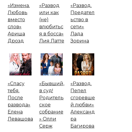
«Измена.
«Развод
«Развод.
Любовь
или как
Предател
вместо
(не)
ьство в
слов»
влюбитьс
сети»
Ариша
я в босса»
Лада
Дрозд
Лия Латте
Зорина
«Спасу
«Бывший,
«Развод.
тебя.
в суд!
Пепел
После
Родитель
сгоревше
развода»
ское
й любви»
Елена
собрание
Александ
Левашова
» Олли
ра
Серж
Багирова