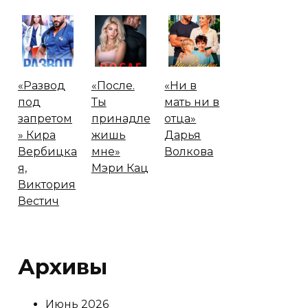
«Развод
«После.
«Ни в
под
Ты
мать ни в
запретом
принадле
отца»
» Кира
жишь
Дарья
Вербицка
мне»
Волкова
я,
Мэри Кац
Виктория
Вестич
Архивы
Июнь 2026