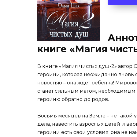
Аннот
книге «Магия чист
В книге «Магия чистых душ-2» автор
героини, которая неожиданно вновь ок
новостью – она ждёт ребёнка! Миров
станет сильным магом, необходимым 
героиню обратно до родов.
Восьмь месяцев на Земле – не такой 
дела, навестить взрослых детей и вер
героини есть свои условия: она не на