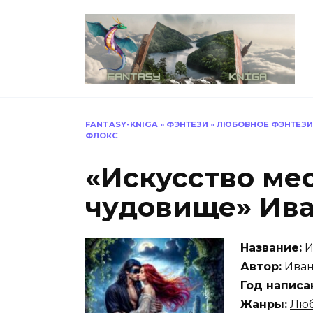
Перейти
к
содержанию
FANTASY-KNIGA
»
ФЭНТЕЗИ
»
ЛЮБОВНОЕ ФЭНТЕЗИ
ФЛОКС
«Искусство мес
чудовище» Ива
Название:
И
Автор:
Иван
Год написа
Жанры:
Люб