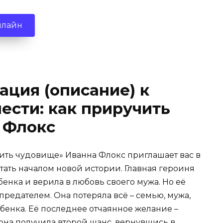
нлайн
ация (описание) к
ести: как приручить
 Флокс
чить чудовище» Иванна Флокс приглашает вас в
стать началом новой истории. Главная героиня
бенка и верила в любовь своего мужа. Но её
предателем. Она потеряла всё – семью, мужа,
бенка. Её последнее отчаянное желание –
 она получила второй шанс, вернувшись в