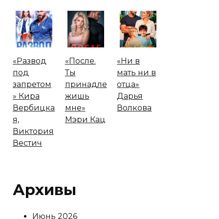
«Развод
«После.
«Ни в
под
Ты
мать ни в
запретом
принадле
отца»
» Кира
жишь
Дарья
Вербицка
мне»
Волкова
я,
Мэри Кац
Виктория
Вестич
Архивы
Июнь 2026