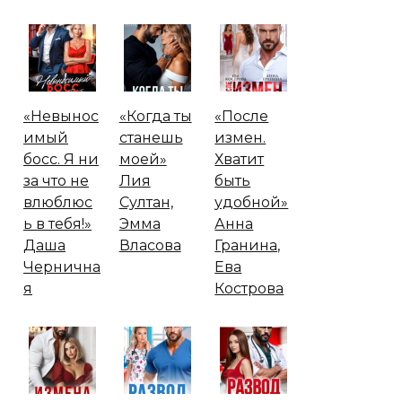
«Невынос
«Когда ты
«После
имый
станешь
измен.
босс. Я ни
моей»
Хватит
за что не
Лия
быть
влюблюс
Султан,
удобной»
ь в тебя!»
Эмма
Анна
Даша
Власова
Гранина,
Чернична
Ева
я
Кострова