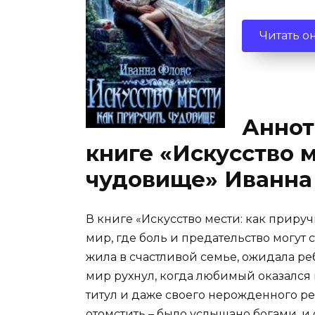
Читать о
Аннот
книге «Искусство м
чудовище» Иванна
В книге «Искусство мести: как приру
мир, где боль и предательство могут 
жила в счастливой семье, ожидала ре
мир рухнул, когда любимый оказался 
титул и даже своего нерожденного ре
отомстить – было услышано богами, и