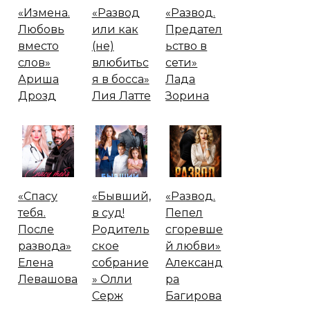
«Измена.
«Развод
«Развод.
Любовь
или как
Предател
вместо
(не)
ьство в
слов»
влюбитьс
сети»
Ариша
я в босса»
Лада
Дрозд
Лия Латте
Зорина
«Спасу
«Бывший,
«Развод.
тебя.
в суд!
Пепел
После
Родитель
сгоревше
развода»
ское
й любви»
Елена
собрание
Александ
Левашова
» Олли
ра
Серж
Багирова