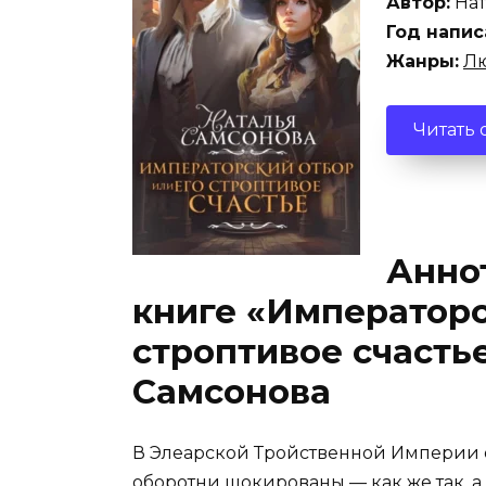
Автор:
Нат
Год напис
Жанры:
Лю
Читать 
Аннот
книге «Императорс
строптивое счасть
Самсонова
В Элеарской Тройственной Империи о
оборотни шокированы — как же так, а