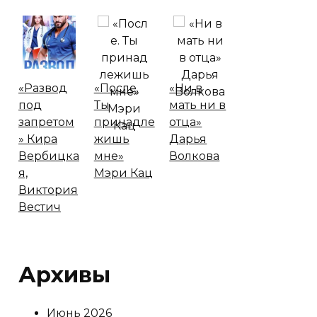
«Развод
«После.
«Ни в
под
Ты
мать ни в
запретом
принадле
отца»
» Кира
жишь
Дарья
Вербицка
мне»
Волкова
я,
Мэри Кац
Виктория
Вестич
Архивы
Июнь 2026