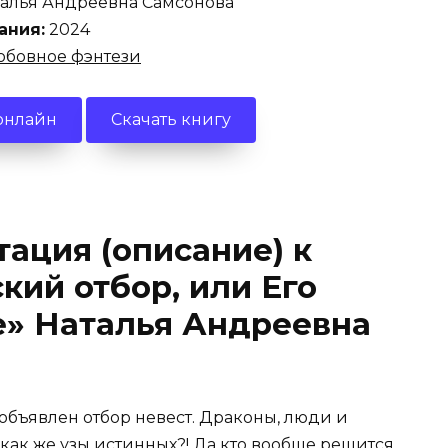
алья Андреевна Самсонова
ания:
2024
бовное фэнтези
онлайн
Скачать книгу
ация (описание) к
кий отбор, или Его
е» Наталья Андреевна
бъявлен отбор невест. Драконы, люди и
 как же узы истинных?! Да кто вообще решится