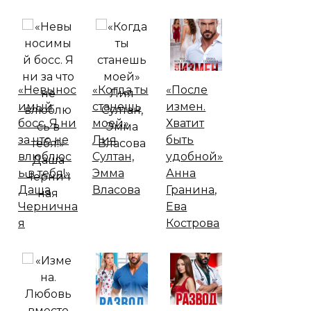
«Невынос
«Когда ты
«После
имый
станешь
измен.
босс. Я ни
моей»
Хватит
за что не
Лия
быть
влюблюс
Султан,
удобной»
ь в тебя!»
Эмма
Анна
Даша
Власова
Гранина,
Чернична
Ева
я
Кострова