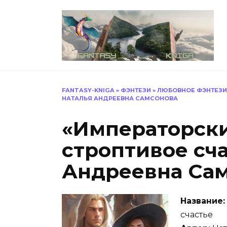
Перейти
к
содержанию
FANTASY-KNIGA
»
ФЭНТЕЗИ
»
ЛЮБОВНОЕ ФЭНТЕЗИ
НАТАЛЬЯ АНДРЕЕВНА САМСОНОВА
«Императорски
строптивое сч
Андреевна Са
Название:
счастье