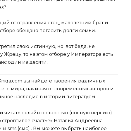
ях?
ий от отравления отец, малолетний брат и
 отборе обещано погасить долги семьи.
ретил свою истинную, но, вот беда, не
 Жрецу, то на этом отборе у Императора есть
нс один из десяти.
Kniga.com вы найдете творения различных
сего мира, начиная от современных авторов и
ельное наследие в истории литературы.
ли читать онлайн полностью (полную версию)
 строптивое счастье» Наталья Андреевна
 и sms (смс) . Вы можете выбрать наиболее