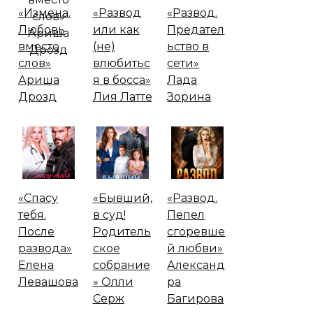
«Измена.
«Развод
«Развод.
Любовь
или как
Предател
вместо
(не)
ьство в
слов»
влюбитьс
сети»
Ариша
я в босса»
Лада
Дрозд
Лия Латте
Зорина
«Спасу
«Бывший,
«Развод.
тебя.
в суд!
Пепел
После
Родитель
сгоревше
развода»
ское
й любви»
Елена
собрание
Александ
Левашова
» Олли
ра
Серж
Багирова