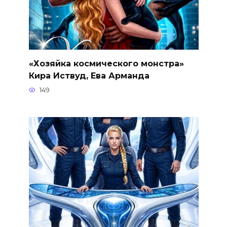
«Хозяйка космического монстра»
Кира Иствуд, Ева Арманда
149