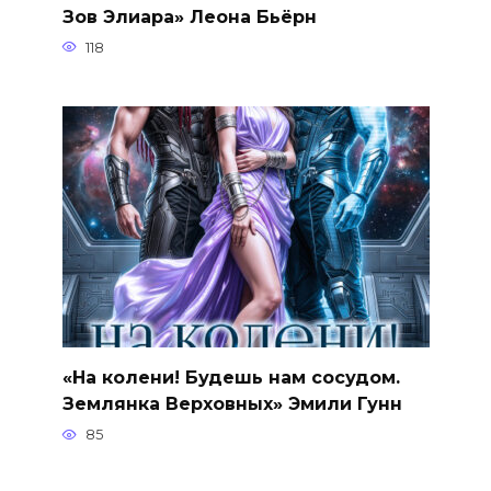
Зов Элиара» Леона Бьёрн
118
«На колени! Будешь нам сосудом.
Землянка Верховных» Эмили Гунн
85