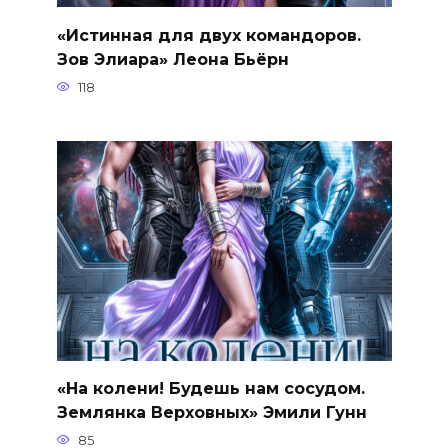
«Истинная для двух командоров.
Зов Элиара» Леона Бьёрн
118
«На колени! Будешь нам сосудом.
Землянка Верховных» Эмили Гунн
85