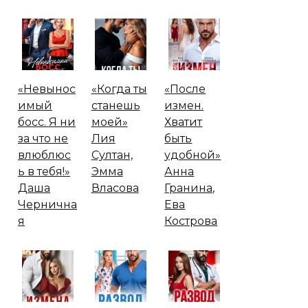
«Невынос
«Когда ты
«После
имый
станешь
измен.
босс. Я ни
моей»
Хватит
за что не
Лия
быть
влюблюс
Султан,
удобной»
ь в тебя!»
Эмма
Анна
Даша
Власова
Гранина,
Чернична
Ева
я
Кострова