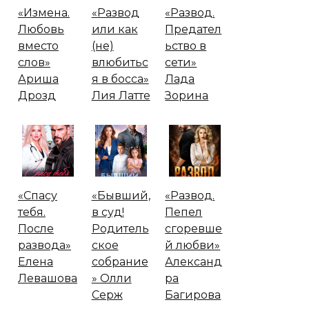
«Измена.
«Развод
«Развод.
Любовь
или как
Предател
вместо
(не)
ьство в
слов»
влюбитьс
сети»
Ариша
я в босса»
Лада
Дрозд
Лия Латте
Зорина
«Спасу
«Бывший,
«Развод.
тебя.
в суд!
Пепел
После
Родитель
сгоревше
развода»
ское
й любви»
Елена
собрание
Александ
Левашова
» Олли
ра
Серж
Багирова