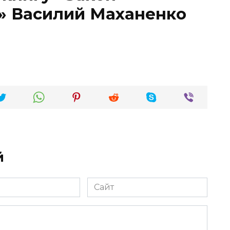
.» Василий Маханенко
й
Сайт