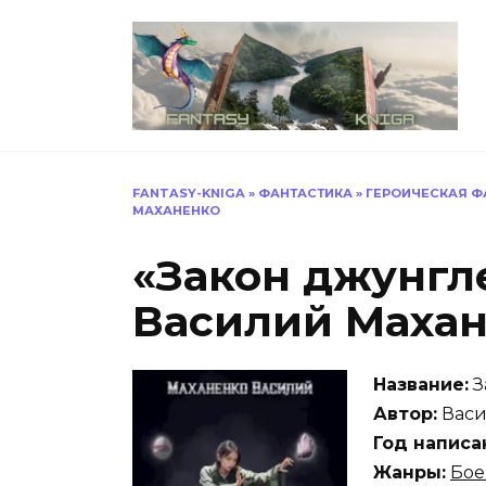
Перейти
к
содержанию
FANTASY-KNIGA
»
ФАНТАСТИКА
»
ГЕРОИЧЕСКАЯ Ф
МАХАНЕНКО
«Закон джунгле
Василий Маха
Название:
З
Автор:
Васи
Год написа
Жанры:
Бое