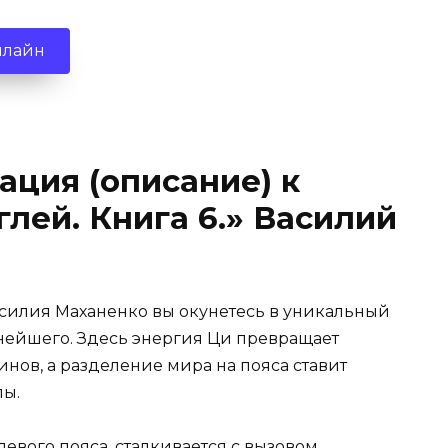
нлайн
ация (описание) к
лей. Книга 6.» Василий
Василия Маханенко вы окунетесь в уникальный
ьнейшего. Здесь энергия Ци превращает
нов, а разделение мира на пояса ставит
лы.
евого пояса, сталкивается с вызовом