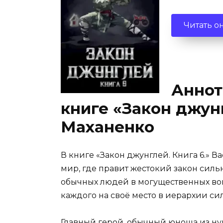
Читать о
Аннот
книге «Закон джунг
Маханенко
В книге «Закон джунглей. Книга 6.» 
мир, где правит жестокий закон сил
обычных людей в могущественных вои
каждого на своё место в иерархии си
Главный герой, обычный юноша из нул