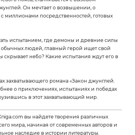
жунглей. Он мечтает о возвышении, о
 с миллионами посредственностей, готовых
тать испытанием, где демоны и древние силы
 обычных людей, главный герой ищет свой
ны скрывает небо? Какие испытания ждут его в
цах захватывающего романа «Закон джунглей.
обнее о приключениях, испытаниях и победах
грузившись в этот захватывающий мир.
Kniga.com вы найдете творения различных
сего мира, начиная от современных авторов и
ельное наследие в истории литературы.