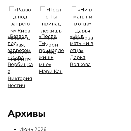
«Развод
«После.
«Ни в
под
Ты
мать ни в
запретом
принадле
отца»
» Кира
жишь
Дарья
Вербицка
мне»
Волкова
я,
Мэри Кац
Виктория
Вестич
Архивы
Июнь 2026