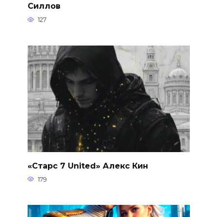
Силлов
127
«Старс 7 United» Алекс Кин
179