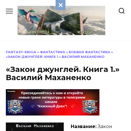
Перейти
к
содержанию
FANTASY-KNIGA
»
ФАНТАСТИКА
»
БОЕВАЯ ФАНТАСТИКА
»
«ЗАКОН ДЖУНГЛЕЙ. КНИГА 1.» ВАСИЛИЙ МАХАНЕНКО
«Закон джунглей. Книга 1.»
Василий Маханенко
Название:
Закон