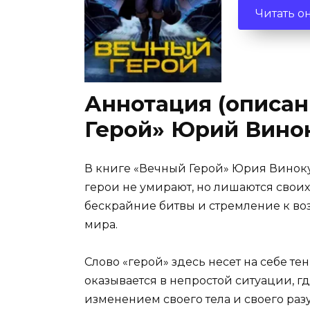
Читать о
Аннотация (описан
Герой» Юрий Вино
В книге «Вечный Герой» Юрия Виноку
герои не умирают, но лишаются свои
бескрайние битвы и стремление к воз
мира.
Слово «герой» здесь несет на себе те
оказывается в непростой ситуации, 
изменением своего тела и своего ра