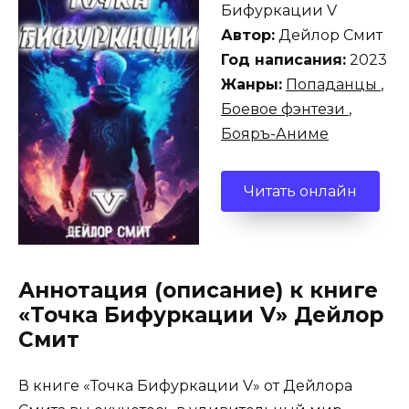
Бифуркации V
Автор:
Дейлор Смит
Год написания:
2023
Жанры:
Попаданцы
,
Боевое фэнтези
,
Бояръ-Аниме
Читать онлайн
Аннотация (описание) к книге
«Точка Бифуркации V» Дейлор
Смит
В книге «Точка Бифуркации V» от Дейлора