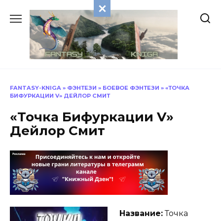
Перейти
к
содержанию
FANTASY-KNIGA
»
ФЭНТЕЗИ
»
БОЕВОЕ ФЭНТЕЗИ
»
«ТОЧКА
БИФУРКАЦИИ V» ДЕЙЛОР СМИТ
«Точка Бифуркации V»
Дейлор Смит
Название:
Точка