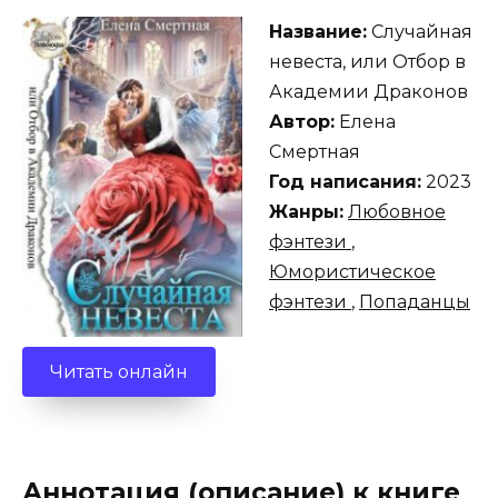
Название:
Случайная
невеста, или Отбор в
Академии Драконов
Автор:
Елена
Смертная
Год написания:
2023
Жанры:
Любовное
фэнтези
,
Юмористическое
фэнтези
,
Попаданцы
Читать онлайн
Аннотация (описание) к книге