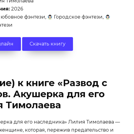
я Тимолаева
ния:
2026
юбовное фэнтези,
Городское фэнтези,
нтези
нлайн
Скачать книгу
е) к книге «Развод с
в. Акушерка для его
я Тимолаева
шерка для его наследника» Лилия Тимолаева —
женщине, которая, пережив предательство и