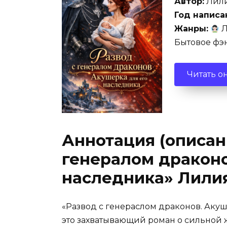
Автор:
Лили
Год написа
Жанры:
Л
Бытовое фэ
Читать о
Аннотация (описани
генералом драконо
наследника» Лили
«Развод с генераслом драконов. Аку
это захватывающий роман о сильной 