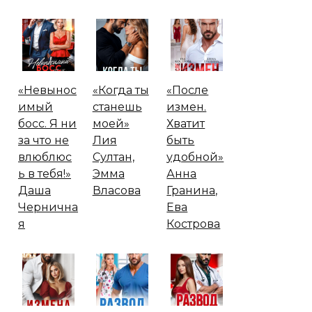
«Невынос
«Когда ты
«После
имый
станешь
измен.
босс. Я ни
моей»
Хватит
за что не
Лия
быть
влюблюс
Султан,
удобной»
ь в тебя!»
Эмма
Анна
Даша
Власова
Гранина,
Чернична
Ева
я
Кострова