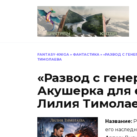
Перейти
к
содержанию
FANTASY-KNIGA
»
ФАНТАСТИКА
»
«РАЗВОД С ГЕН
ТИМОЛАЕВА
«Развод с гене
Акушерка для 
Лилия Тимола
Название:
Р
его наслед