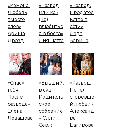
«Измена.
«Развод
«Развод.
Любовь
или как
Предател
вместо
(не)
ьство в
слов»
влюбитьс
сети»
Ариша
я в босса»
Лада
Дрозд
Лия Латте
Зорина
«Спасу
«Бывший,
«Развод.
тебя.
в суд!
Пепел
После
Родитель
сгоревше
развода»
ское
й любви»
Елена
собрание
Александ
Левашова
» Олли
ра
Серж
Багирова