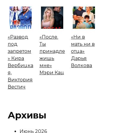
«Развод
«После.
«Ни в
под
Ты
мать ни в
запретом
принадле
отца»
» Кира
жишь
Дарья
Вербицка
мне»
Волкова
я,
Мэри Кац
Виктория
Вестич
Архивы
Июнь 2026