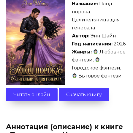
Название:
Плод
порока.
Целительница для
генерала
Автор:
Энн Шайн
Год написания:
2026
Жанры:
Любовное
фэнтези,
Городское фэнтези,
Бытовое фэнтези
Читать онлайн
Скачать книгу
Аннотация (описание) к книге