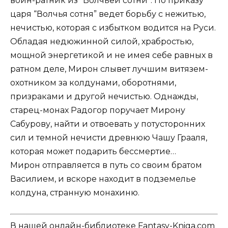
воин-ратник из “Волчьей сотни”. По приказу
царя “Волчья сотня” ведет борьбу с нежитью,
нечистью, которая с избытком водится на Руси.
Обладая недюжинной силой, храбростью,
мощной энергетикой и не имея себе равных в
ратном деле, Мирон слывет лучшим витязем-
охотником за колдунами, оборотнями,
призраками и другой нечистью. Однажды,
старец-монах Радогор поручает Мирону
Сабурову, найти и отвоевать у потусторонних
сил и темной нечисти древнюю Чашу Грааля,
которая может подарить бессмертие…
Мирон отправляется в путь со своим братом
Василием, и вскоре находит в подземелье
колдуна, странную монахиню.
В нашей онлайн-библиотеке Fantasy-Kniga.com