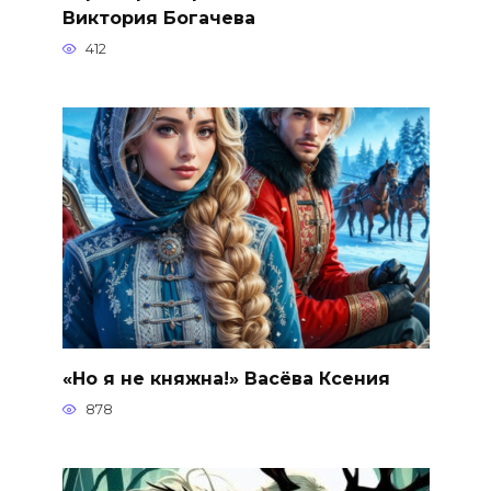
Виктория Богачева
412
«Но я не княжна!» Васёва Ксения
878