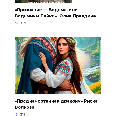
«Призвание — Ведьма, или
Ведьмины Байки» Юлия Правдина
362
«Предначертанная дракону» Риска
Волкова
319