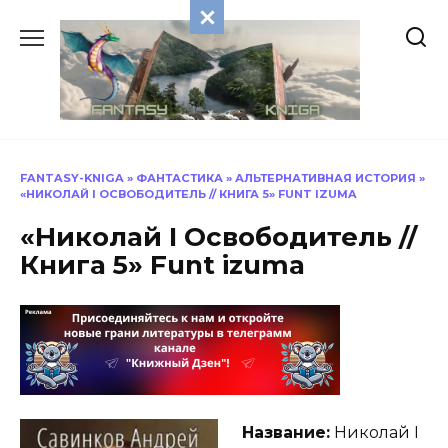
Перейти
к
содержанию
FANTASY-KNIGA
»
ФАНТАСТИКА
»
АЛЬТЕРНАТИВНАЯ ИСТОРИЯ
»
«НИКОЛАЙ I ОСВОБОДИТЕЛЬ // КНИГА 5» FUNT IZUMA
«Николай I Освободитель //
Книга 5» Funt izuma
Название:
Николай I