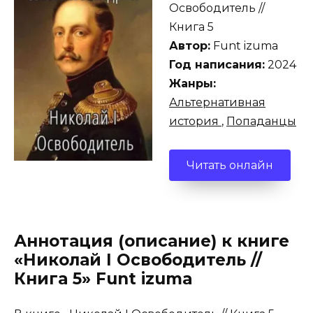
Освободитель //
Книга 5
Автор:
Funt izuma
Год написания:
2024
Жанры:
Альтернативная
история
,
Попаданцы
Читать онлайн
Аннотация (описание) к книге
«Николай I Освободитель //
Книга 5» Funt izuma