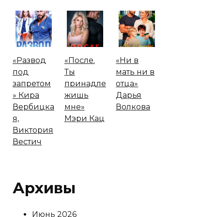
«Развод
«После.
«Ни в
под
Ты
мать ни в
запретом
принадле
отца»
» Кира
жишь
Дарья
Вербицка
мне»
Волкова
я,
Мэри Кац
Виктория
Вестич
Архивы
Июнь 2026