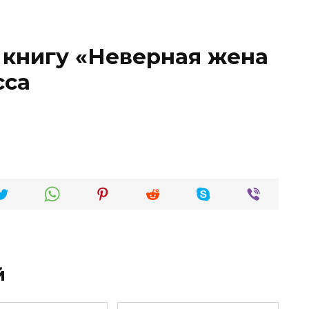
 книгу «Неверная жена
сса
й