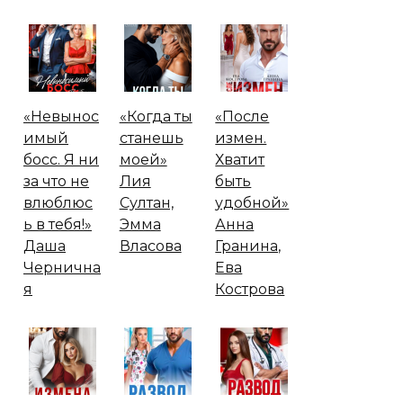
«Невынос
«Когда ты
«После
имый
станешь
измен.
босс. Я ни
моей»
Хватит
за что не
Лия
быть
влюблюс
Султан,
удобной»
ь в тебя!»
Эмма
Анна
Даша
Власова
Гранина,
Чернична
Ева
я
Кострова