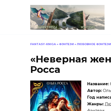
Перейти
к
содержанию
FANTASY-KNIGA
»
ФЭНТЕЗИ
»
ЛЮБОВНОЕ ФЭНТЕЗИ
«Неверная жен
Росса
Название:
Автор:
Оль
Год напис
Жанры:
Лю
фэнтези