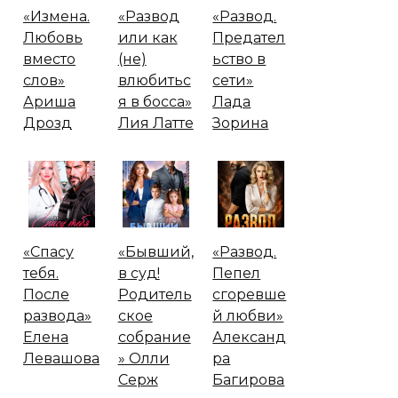
«Измена.
«Развод
«Развод.
Любовь
или как
Предател
вместо
(не)
ьство в
слов»
влюбитьс
сети»
Ариша
я в босса»
Лада
Дрозд
Лия Латте
Зорина
«Спасу
«Бывший,
«Развод.
тебя.
в суд!
Пепел
После
Родитель
сгоревше
развода»
ское
й любви»
Елена
собрание
Александ
Левашова
» Олли
ра
Серж
Багирова