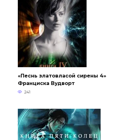
«Песнь златовласой сирены 4»
Франциска Вудворт
241