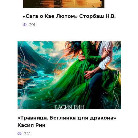
«Сага о Кае Лютом» Сторбаш Н.В.
291
«Травница. Беглянка для дракона»
Касия Рин
301