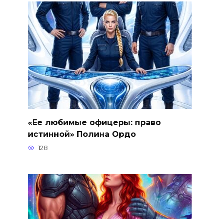
«Ее любимые офицеры: право
истинной» Полина Ордо
128